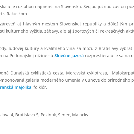
nska a je rozlohou najmenší na Slovensku.
Svojou južnou časťou po
í s Rakúskom.
e zároveň aj hlavným mestom Slovenskej republiky a dôležitým p
 kultúrneho vyžitia, zábavy, ale aj športových či rekreačných aktiv
írody, ľudovej kultúry a kvalitného vína sa môžu z Bratislavy vyb
m na Podunajskej nížine sú
Slnečné jazerá
rozprestierajúce sa na o
rodná Dunajská cyklistická cesta, Moravská cyklotrasa, Malokarp
komponovaná galéria moderného umenia v Čunove do prírodného pr
anská majolika
, folklór.
islava 4, Bratislava 5, Pezinok, Senec, Malacky.