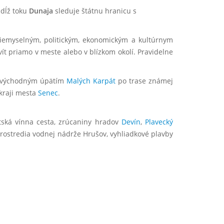
zdĺž toku
Dunaja
sleduje štátnu hranicu s
riemyselným, politickým, ekonomickým a kultúrnym
ít priamo v meste alebo v blízkom okolí. Pravidelne
rať východným úpätím
Malých Karpát
po trase známej
kraji mesta
Senec
.
atská vínna cesta, zrúcaniny hradov
Devín
,
Plavecký
ostredia vodnej nádrže Hrušov, vyhliadkové plavby