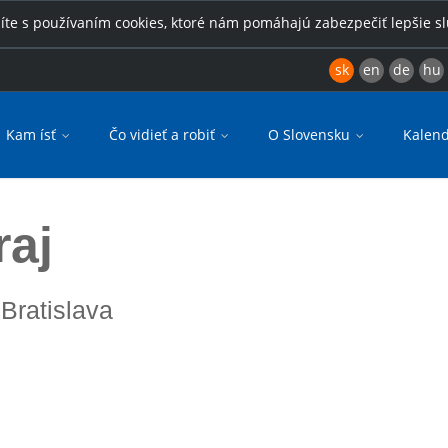
íte s používaním cookies, ktoré nám pomáhajú zabezpečiť lepšie s
sk
en
de
hu
Kam ísť
Čo vidieť a robiť
O Slovensku
Kalend
raj
 Bratislava