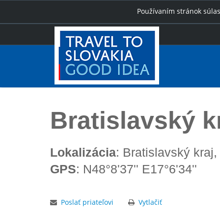
Používaním stránok súlas
Úvod
Bratislavský kraj
Bratislavský k
Lokalizácia
: Bratislavský kraj,
GPS
: N48°8'37'' E17°6'34''
Poslať priateľovi
Vytlačiť