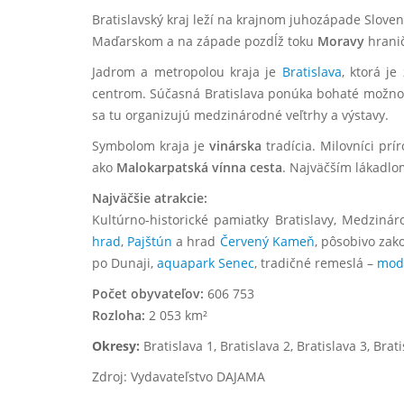
Bratislavský kraj leží na krajnom juhozápade Slove
Maďarskom a na západe pozdĺž toku
Moravy
hranič
Jadrom a metropolou kraja je
Bratislava
, ktorá j
centrom. Súčasná Bratislava ponúka bohaté možnosti
sa tu organizujú medzinárodné veľtrhy a výstavy.
Symbolom kraja je
vinárska
tradícia. Milovníci pr
ako
Malokarpatská vínna cesta
. Najväčším lákadlo
Najväčšie atrakcie:
Kultúrno-historické pamiatky Bratislavy, Medziná
hrad
,
Pajštún
a hrad
Červený Kameň
, pôsobivo za
po Dunaji,
aquapark Senec
, tradičné remeslá –
modr
Počet obyvateľov:
606 753
Rozloha:
2 053 km²
Okresy:
Bratislava 1, Bratislava 2, Bratislava 3, Brat
Zdroj: Vydavateľstvo DAJAMA