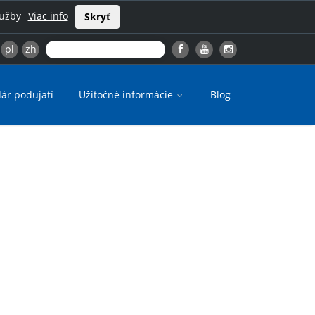
lužby
Viac info
Skryť
pl
zh
ár podujatí
Užitočné informácie
Blog