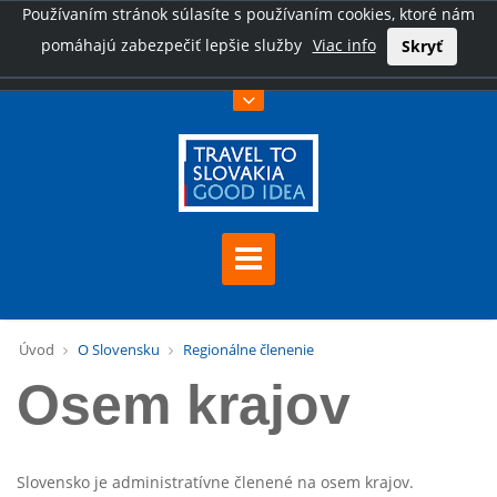
Používaním stránok súlasíte s používaním cookies, ktoré nám
pomáhajú zabezpečiť lepšie služby
Viac info
Skryť
Úvod
O Slovensku
Regionálne členenie
Osem krajov
Slovensko je administratívne členené na osem krajov.