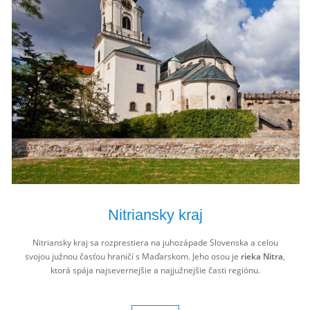
Nitriansky kraj
Nitriansky kraj sa rozprestiera na juhozápade Slovenska a celou
svojou južnou časťou hraničí s Maďarskom. Jeho osou je
rieka Nitra
,
ktorá spája najsevernejšie a najjužnejšie časti regiónu.