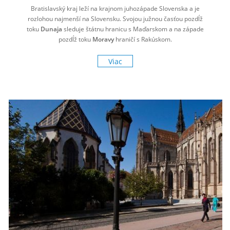
Bratislavský kraj leží na krajnom juhozápade Slovenska a je
rozlohou najmenší na Slovensku.
Svojou južnou časťou pozdĺž
toku
Dunaja
sleduje štátnu hranicu s Maďarskom a na západe
pozdĺž toku
Moravy
hraničí s Rakúskom.
Viac