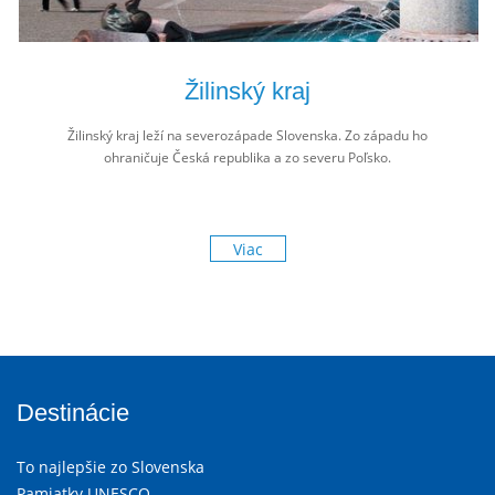
Žilinský kraj
Žilinský kraj leží na severozápade Slovenska. Zo západu ho
ohraničuje Česká republika a zo severu Poľsko.
Viac
Destinácie
To najlepšie zo Slovenska
Pamiatky UNESCO