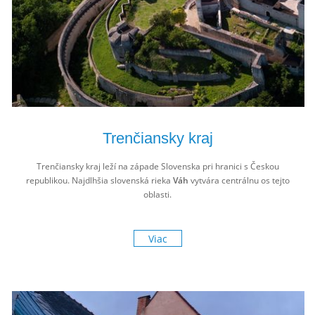
Trenčiansky kraj
Trenčiansky kraj leží na západe Slovenska pri hranici s Českou
republikou. Najdlhšia slovenská rieka
Váh
vytvára centrálnu os tejto
oblasti.
Viac