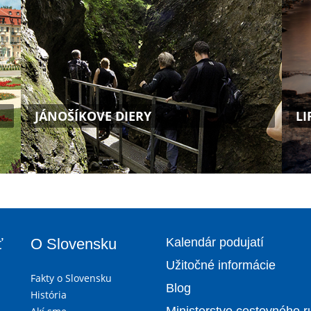
JÁNOŠÍKOVE DIERY
LI
ť
O Slovensku
Kalendár podujatí
Užitočné informácie
Fakty o Slovensku
Blog
História