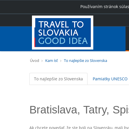
Používaním stránok súlas
Úvod
Kam ísť
To najlepšie zo Slovenska
To najlepšie zo Slovenska
Pamiatky UNESCO
Bratislava, Tatry, S
Ak chcete povedať, že ste boli na Slovensku, mali by