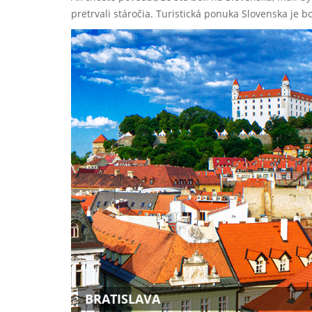
pretrvali stáročia. Turistická ponuka Slovenska je b
BRATISLAVA