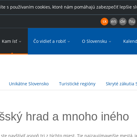
íte s používaním cookies, ktoré nám pomáhajú zabezpečiť lepšie s
sk
en
de
hu
Kam ísť
Čo vidieť a robiť
O Slovensku
Kalend
Unikátne Slovensko
Turistické regióny
Skryté zákutia 
pišský hrad a mnoho iného
 ste navštíviť aspoň tri z týchto miest. Tie najzaujímavejšie mestá