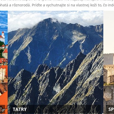
ohatá a rôznorodá. Príďte a vychutnajte si na vlastnej koži to, čo in
TATRY
SP