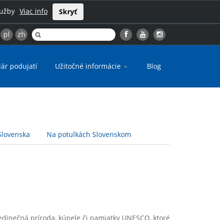
lužby
Viac info
Skryť
pl
zh
ár podujatí
Užitočné informácie
Blog
Slovenska
Na potulkách Slovenskom
, jedinečná príroda, kúpele či pamiatky UNESCO, ktoré