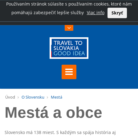
Používaním stránok súlasíte s používaním cookies, ktoré nám
pomáhajú zabezpečiť lepšie služby
Viac info
Skryť
Úvod
O Slovensku
Mestá
Mestá a obce
Slovensko má 138 miest. S každým sa spája história aj