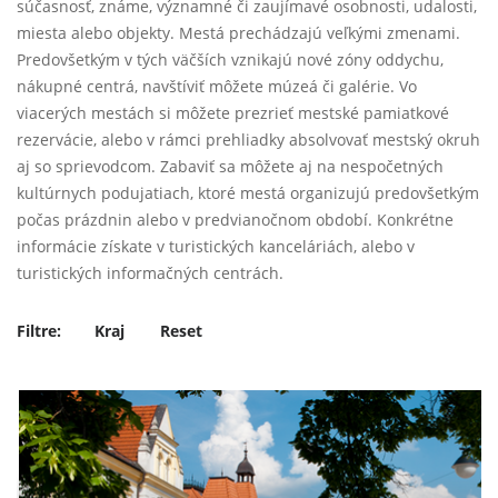
súčasnosť, známe, významné či zaujímavé osobnosti, udalosti,
miesta alebo objekty. Mestá prechádzajú veľkými zmenami.
Predovšetkým v tých väčších vznikajú nové zóny oddychu,
nákupné centrá, navštíviť môžete múzeá či galérie. Vo
viacerých mestách si môžete prezrieť mestské pamiatkové
rezervácie, alebo v rámci prehliadky absolvovať mestský okruh
aj so sprievodcom. Zabaviť sa môžete aj na nespočetných
kultúrnych podujatiach, ktoré mestá organizujú predovšetkým
počas prázdnin alebo v predvianočnom období. Konkrétne
informácie získate v turistických kanceláriách, alebo v
turistických informačných centrách.
Filtre:
Kraj
Reset