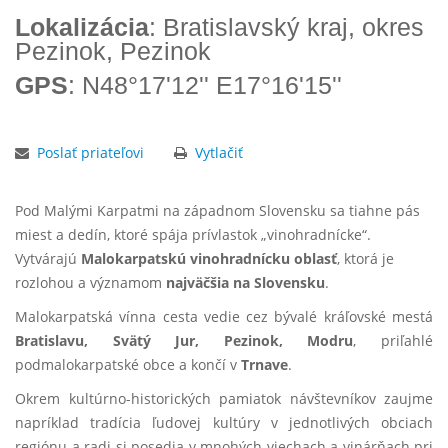
Lokalizácia
: Bratislavský kraj, okres
Pezinok, Pezinok
GPS
: N48°17'12'' E17°16'15''
Poslať priateľovi
Vytlačiť
Pod Malými Karpatmi na západnom Slovensku sa tiahne pás
miest a dedín, ktoré spája prívlastok „vinohradnícke“.
Vytvárajú
Malokarpatskú vinohradnícku oblasť
, ktorá je
rozlohou a významom
najväčšia na Slovensku
.
Malokarpatská vínna cesta vedie cez bývalé kráľovské mestá
Bratislavu, Svätý Jur, Pezinok, Modru
, priľahlé
podmalokarpatské obce a končí v
Trnave
.
Okrem kultúrno-historických pamiatok návštevníkov zaujme
napríklad tradícia ľudovej kultúry v jednotlivých obciach
regiónu a radi si posedia v mnohých viechach a vinárňach pri