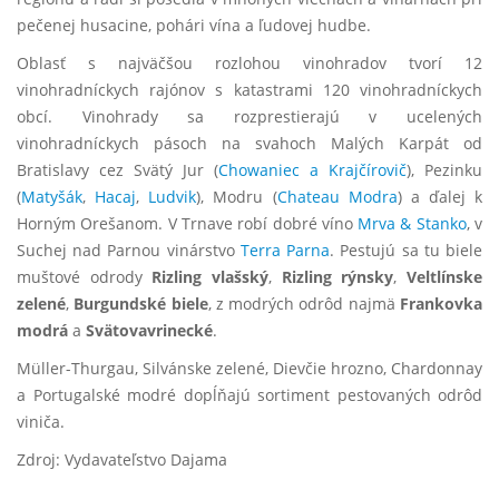
pečenej husacine, pohári vína a ľudovej hudbe.
Oblasť s najväčšou rozlohou vinohradov tvorí 12
vinohradníckych rajónov s katastrami 120 vinohradníckych
obcí. Vinohrady sa rozprestierajú v ucelených
vinohradníckych pásoch na svahoch Malých Karpát od
Bratislavy cez Svätý Jur (
Chowaniec a Krajčírovič
), Pezinku
(
Matyšák
,
Hacaj
,
Ludvik
), Modru (
Chateau Modra
) a ďalej k
Horným Orešanom. V Trnave robí dobré víno
Mrva & Stanko
, v
Suchej nad Parnou vinárstvo
Terra Parna
. Pestujú sa tu biele
muštové odrody
Rizling vlašský
,
Rizling rýnsky
,
Veltlínske
zelené
,
Burgundské biele
, z modrých odrôd najmä
Frankovka
modrá
a
Svätovavrinecké
.
Müller-Thurgau, Silvánske zelené, Dievčie hrozno, Chardonnay
a Portugalské modré dopĺňajú sortiment pestovaných odrôd
viniča.
Zdroj: Vydavateľstvo Dajama