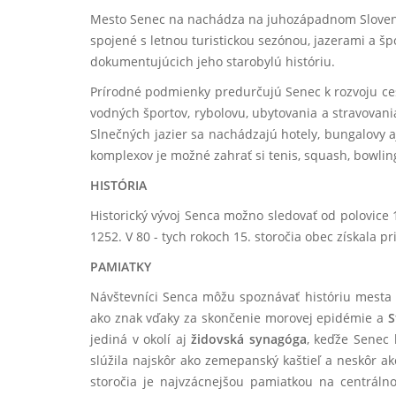
Mesto Senec na nachádza na juhozápadnom Sloven
spojené s letnou turistickou sezónou, jazerami a š
dokumentujúcich jeho starobylú históriu.
Prírodné podmienky predurčujú Senec k rozvoju ces
vodných športov, rybolovu, ubytovania a stravovani
Slnečných jazier sa nachádzajú hotely, bungalovy aj
komplexov je možné zahrať si tenis, squash, bowling,
HISTÓRIA
Historický vývoj Senca možno sledovať od polovice 
1252. V 80 - tych rokoch 15. storočia obec získala pr
PAMIATKY
Návštevníci Senca môžu spoznávať históriu mesta 
ako znak vďaky za skončenie morovej epidémie a
S
jediná v okolí aj
židovská synagóga
,
keďže Senec 
slúžila najskôr ako zemepanský kaštieľ a neskôr ak
storočia je najvzácnejšou pamiatkou na centráln