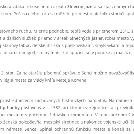
sku a vďaka rekreačnému areálu
Slnečné jazerá
sa stal známym tur
portom. Počas celého roka sa môžete preniesť o niekoľko storočí s
tovného ruchu. Mierne podnebie, teplá voda s priemerom 25°C, sl
a a ďalších služieb priamo v areáli
Slnečných jazier
, robia mesto 
 stanový tábor, detské ihriská s pieskoviskami, šmykľavkami a hojda
 biliard, minigolf, stolný tenis, k dispozícii sú v ponuke aj masáže
13. stor. Za najstaršiu písomnú správu o Senci možno považovať lis
ivilégiá mesta za vlády kráľa Mateja Korvína.
prostredníctvom zachovaných historických pamiatok. Na námestí s
tĺp hanby
postavený v r. 1552, pri ktorom verejne trestali previni
bol mestom s početnou židovskou komunitou. V renesančnom štý
o ženská polepšovňa, mestský sirotinec a nakoniec vojenské učiliš
om námestí Senca. Spĺňal ochrannú funkciu mesta a konali sa v