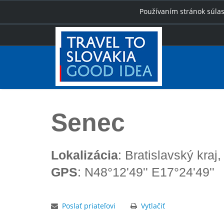
Používaním stránok súlas
Úvod
Senec
Senec
Lokalizácia
: Bratislavský kra
GPS
: N48°12'49'' E17°24'49''
Poslať priateľovi
Vytlačiť