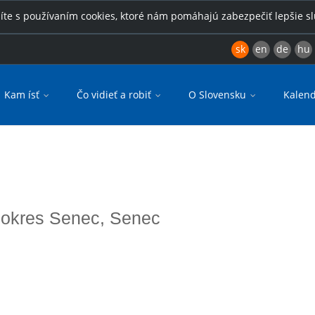
íte s používaním cookies, ktoré nám pomáhajú zabezpečiť lepšie s
sk
en
de
hu
Kam ísť
Čo vidieť a robiť
O Slovensku
Kalend
j, okres Senec, Senec