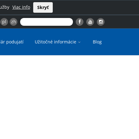
lužby
Viac info
Skryť
pl
zh
ár podujatí
Užitočné informácie
Blog