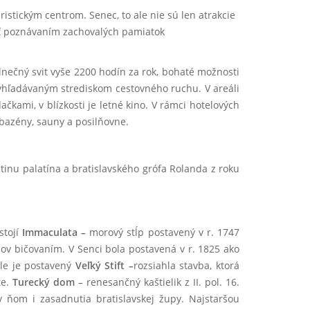
istickým centrom. Senec, to ale nie sú len atrakcie
päť poznávaním zachovalých pamiatok
nečný svit vyše 2200 hodín za rok, bohaté možnosti
vyhľadávaným strediskom cestovného ruchu. V areáli
čkami, v blízkosti je letné kino. V rámci hotelových
, bazény, sauny a posilňovne.
tinu palatína a bratislavského grófa Rolanda z roku
tojí
Immaculata
–
morový stĺp postavený v r. 1747
lcov bičovaním. V Senci bola postavená v r. 1825 ako
le je postavený
Veľký Stift
–
rozsiahla stavba, ktorá
te.
Turecký dom
– renesančný kaštielik z II. pol. 16.
 ňom i zasadnutia bratislavskej župy. Najstaršou