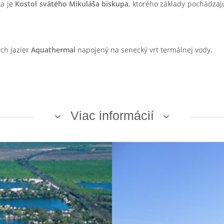
ta je
Kostol svätého Mikuláša biskupa
, ktorého základy pochádzajú 
ch jazier
Aquathermal
napojený na senecký vrt termálnej vody.
Viac informácií