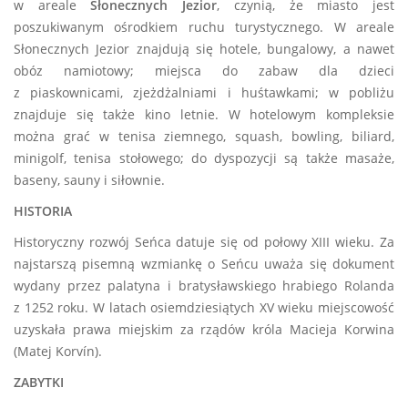
w areale
Słonecznych Jezior
, czynią, że miasto jest
poszukiwanym ośrodkiem ruchu turystycznego. W areale
Słonecznych Jezior znajdują się hotele, bungalowy, a nawet
obóz namiotowy; miejsca do zabaw dla dzieci
z piaskownicami, zjeżdżalniami i huśtawkami; w pobliżu
znajduje się także kino letnie. W hotelowym kompleksie
można grać w tenisa ziemnego, squash, bowling, biliard,
minigolf, tenisa stołowego; do dyspozycji są także masaże,
baseny, sauny i siłownie.
HISTORIA
Historyczny rozwój Seńca datuje się od połowy XIII wieku. Za
najstarszą pisemną wzmiankę o Seńcu uważa się dokument
wydany przez palatyna i bratysławskiego hrabiego Rolanda
z 1252 roku. W latach osiemdziesiątych XV wieku miejscowość
uzyskała prawa miejskim za rządów króla Macieja Korwina
(Matej Korvín).
ZABYTKI