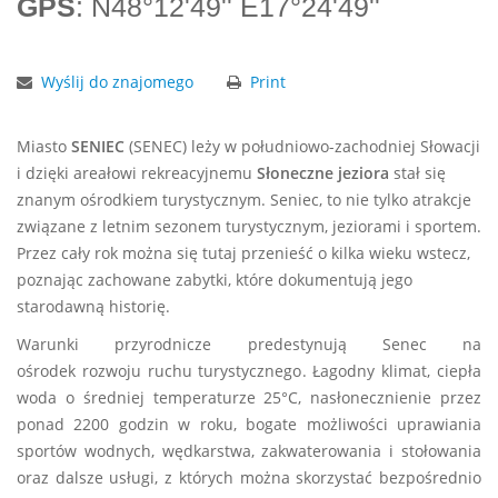
GPS
: N48°12'49'' E17°24'49''
Wyślij do znajomego
Print
Miasto
SENIEC
(SENEC) leży w południowo-zachodniej Słowacji
i dzięki areałowi rekreacyjnemu
Słoneczne jeziora
stał się
znanym ośrodkiem turystycznym. Seniec, to nie tylko atrakcje
związane z letnim sezonem turystycznym, jeziorami i sportem.
Przez cały rok można się tutaj przenieść o kilka wieku wstecz,
poznając zachowane zabytki, które dokumentują jego
starodawną historię.
Warunki przyrodnicze predestynują Senec na
ośrodek rozwoju ruchu turystycznego. Łagodny klimat, ciepła
woda o średniej temperaturze 25°C, nasłonecznienie przez
ponad 2200 godzin w roku, bogate możliwości uprawiania
sportów wodnych, wędkarstwa, zakwaterowania i stołowania
oraz dalsze usługi, z których można skorzystać bezpośrednio