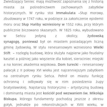
Zwiedzający Seniec mają możliwość zapoznania się z historią
miasta za pośrednictwem zachowanych zabytków
historycznych. W rynku stoi
Immakulata
–
Słup morowy,
zbudowany
w
1747 roku, w podzięce za zakończenie epidemii
moru oraz
Słup Hańby
wzniesiony w
1552 roku, przy którym
publicznie biczowano skazanych. W 1825 roku, wybudowano
w Seńcu jedyną z okolicy,
żydowską
synagogę
,
ponieważ
był on miastem posiadającym liczną
gminę żydowską. W stylu renesansowym wzniesiono
Wielki
Stift
–
rozległą budowę, która służyła najpierw jako feudalny
kasztel a później jako więzienie dla kobiet, sierociniec miejski
a na koniec akademia wojskowa.
Dom turecki
– renesansowy
pałacyk z II połowy XVI wieku jest najcenniejszym zabytkiem
na centralnym rynku Seńca. Pełnił on miastu funkcję
ochronną i odbywały się w nim posiedzenia żupy
bratysławskiej. Najstarszą historyczno – artystyczną budową
i dominantą miasta jest
kościół pod wezwaniem św. Mikołaja
Biskupa
, którego fundamenty pochodzą jeszcze z okresu
gotyk, jednakże po rekonstrukcjach w XVIII wieku, w