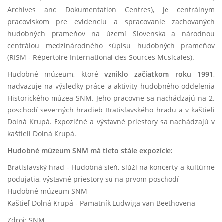
Archives and Dokumentation Centres), je centrálnym
pracoviskom pre evidenciu a spracovanie zachovaných
hudobných prameňov na území Slovenska a národnou
centrálou medzinárodného súpisu hudobných prameňov
(RISM - Répertoire International des Sources Musicales).
Hudobné múzeum, ktoré
vzniklo začiatkom roku 1991
,
nadväzuje na výsledky práce a aktivity hudobného oddelenia
Historického múzea SNM. Jeho pracovne sa nachádzajú na 2.
poschodí severných hradieb Bratislavského hradu a v kaštieli
Dolná Krupá. Expozičné a výstavné priestory sa nachádzajú v
kaštieli Dolná Krupá.
Hudobné múzeum SNM má tieto stále expozície:
Bratislavský hrad - Hudobná sieň, slúži na koncerty a kultúrne
podujatia, výstavné priestory sú na prvom poschodí
Hudobné múzeum SNM
Kaštieľ Dolná Krupá - Pamätník Ludwiga van Beethovena
Zdroj: SNM