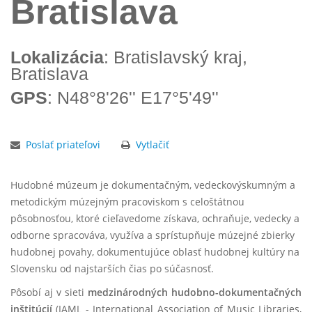
Bratislava
Lokalizácia
: Bratislavský kraj,
Bratislava
GPS
: N48°8'26'' E17°5'49''
Poslať priateľovi
Vytlačiť
Hudobné múzeum je dokumentačným, vedeckovýskumným a
metodickým múzejným pracoviskom s celoštátnou
pôsobnosťou, ktoré cieľavedome získava, ochraňuje, vedecky a
odborne spracováva, využíva a sprístupňuje múzejné zbierky
hudobnej povahy, dokumentujúce oblasť hudobnej kultúry na
Slovensku od najstarších čias po súčasnosť.
Pôsobí aj v sieti
medzinárodných hudobno-dokumentačných
inštitúcií
(IAML - International Association of Music Libraries,