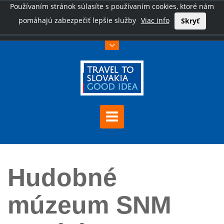
Používaním stránok súlasíte s používaním cookies, ktoré nám
pomáhajú zabezpečiť lepšie služby
Viac info
Skryť
Úvod
Hudobné múzeum SNM Bratislava
Hudobné
múzeum SNM