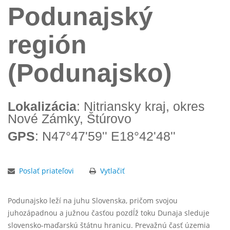
Podunajský
región
(Podunajsko)
Lokalizácia
: Nitriansky kraj, okres
Nové Zámky, Štúrovo
GPS
: N47°47'59'' E18°42'48''
Poslať priateľovi
Vytlačiť
Podunajsko leží na juhu Slovenska, pričom svojou
juhozápadnou a južnou časťou pozdĺž toku Dunaja sleduje
slovensko-maďarskú štátnu hranicu. Prevažnú časť územia