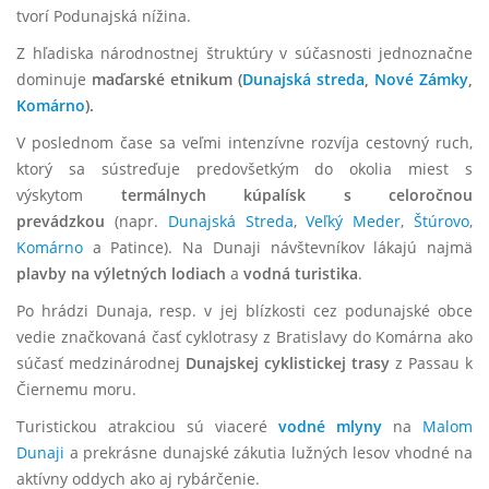
tvorí Podunajská nížina.
Z hľadiska národnostnej štruktúry v súčasnosti jednoznačne
dominuje
maďarské etnikum (
Dunajská streda
,
Nové Zámky
,
Komárno
).
V poslednom čase sa veľmi intenzívne rozvíja cestovný ruch,
ktorý sa sústreďuje predovšetkým do okolia miest s
výskytom
termálnych kúpalísk s celoročnou
prevádzkou
(napr.
Dunajská Streda
,
Veľký Meder
,
Štúrovo
,
Komárno
a Patince). Na Dunaji návštevníkov lákajú najmä
plavby na výletných lodiach
a
vodná turistika
.
Po hrádzi Dunaja, resp. v jej blízkosti cez podunajské obce
vedie značkovaná časť cyklotrasy z Bratislavy do Komárna ako
súčasť medzinárodnej
Dunajskej cyklistickej trasy
z Passau k
Čiernemu moru.
Turistickou atrakciou sú viaceré
vodné mlyny
na
Malom
Dunaji
a prekrásne dunajské zákutia lužných lesov vhodné na
aktívny oddych ako aj rybárčenie.