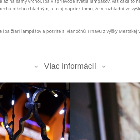
 až na samý vrchol, iba v sprievode svetla lampášov, vás čaká to n
enechá nikoho chladným, a to aj napriek tomu, že v rozhľadni vo v
 iba žiari lampášov a pozrite si vianočnú Trnavu z výšky Mestskej v
Viac informácií