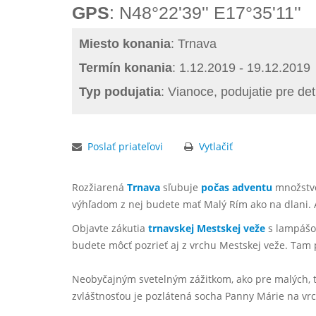
GPS
: N48°22'39'' E17°35'11''
Miesto konania
: Trnava
Termín konania
: 1.12.2019 - 19.12.2019
Typ podujatia
: Vianoce, podujatie pre de
Poslať priateľovi
Vytlačiť
Rozžiarená
Trnava
sľubuje
počas
adventu
množstvo 
výhľadom z nej budete mať Malý Rím ako na dlani. 
Objavte zákutia
trnavskej Mestskej veže
s lampášom
budete môcť pozrieť aj z vrchu Mestskej veže. Tam 
Neobyčajným svetelným zážitkom, ako pre malých, ta
zvláštnosťou je pozlátená socha Panny Márie na vrch