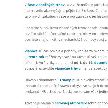
V
čase vianočných trhov
sa z veže môžete pokocha
inom svetle ako zvyčajne, pôjde totiž o špeciálne l
tajomných zákutiach veže a porozpráva o jej históri
Spestrite si návštevu vianočných trhov nezabudnut
cez Turistické informačné centrum, kde vám sprievo
pozriete si aj unikátny mechanický hodinový stroj z
Vianoce
sú čas pokoja a pohody, keď sa za oknami d
aj
tento rok
môžete vypraviť na Mestskú vežu s lamp
hlásnici. Vo štvrtky a nedele si
od 1. do 19.
decemb
atmosféru, uvidíte
vianočné trhy
z inej perspektívy
Hlavnou dominantou
Trnavy
je už niekoľko storočí
mohutná renesančná stavba ukrýva vo svojich útrob
prekonať 143 schodov. Naskytne sa vám však jedine
Advent je najmä o
čarovnej atmosfére
tohto obdobi