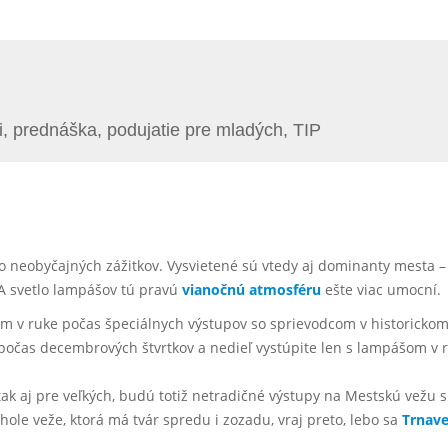
ti, prednáška, podujatie pre mladých, TIP
neobyčajných zážitkov. Vysvietené sú vtedy aj dominanty mesta – k
A svetlo lampášov tú pravú
vianočnú atmosféru
ešte viac umocní.
 v ruke počas špeciálnych výstupov so sprievodcom v historicko
počas decembrových štvrtkov a nedieľ vystúpite len s lampášom v 
k aj pre veľkých, budú totiž netradičné výstupy na Mestskú vežu s
ole veže, ktorá má tvár spredu i zozadu, vraj preto, lebo sa
Trnav