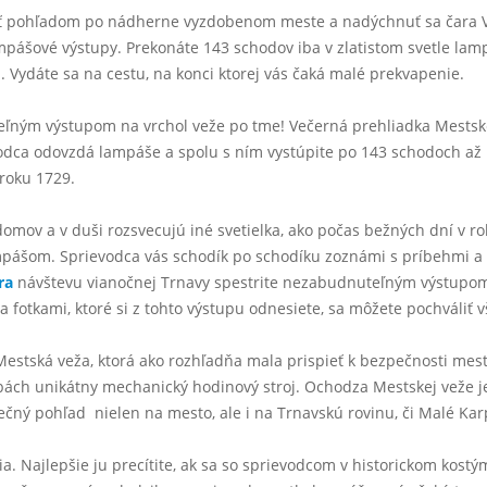
ť pohľadom po nádherne vyzdobenom meste a nadýchnuť sa čara V
ampášové výstupy. Prekonáte 143 schodov iba v zlatistom svetle lam
i. Vydáte sa na cestu, na konci ktorej vás čaká malé prekvapenie.
eľným výstupom na vrchol veže po tme! Večerná prehliadka Mestske
dca odovzdá lampáše a spolu s ním vystúpite po 143 schodoch až na
 roku 1729.
omov a v duši rozsvecujú iné svetielka, ako počas bežných dní v ro
ášom. Sprievodca vás schodík po schodíku zoznámi s príbehmi a leg
ra
návštevu vianočnej Trnavy spestrite nezabudnuteľným výstupom 
 a fotkami, ktoré si z tohto výstupu odnesiete, sa môžete pochváliť 
 Mestská veža, ktorá ako rozhľadňa mala prispieť k bezpečnosti mest
ách unikátny mechanický hodinový stroj. Ochodza Mestskej veže je
čný pohľad nielen na mesto, ale i na Trnavskú rovinu, či Malé Kar
a. Najlepšie ju precítite, ak sa so sprievodcom v historickom kostý