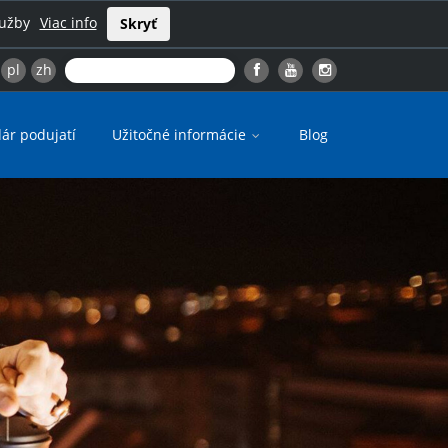
lužby
Viac info
Skryť
pl
zh
ár podujatí
Užitočné informácie
Blog