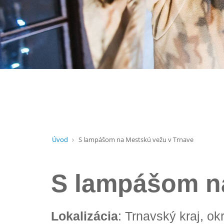
Úvod
S lampášom na Mestskú vežu v Trnave
S lampášom na
Lokalizácia
: Trnavský kraj, o