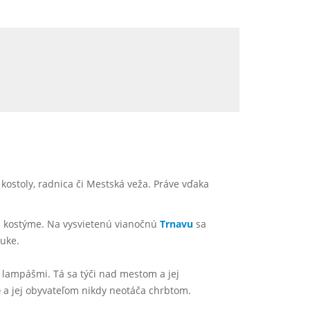
ostoly, radnica či Mestská veža. Práve vďaka
m kostýme. Na vysvietenú vianočnú
Trnavu
sa
ruke.
 lampášmi. Tá sa týči nad mestom a jej
e
a jej obyvateľom nikdy neotáča chrbtom.