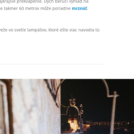
ajkrajšie prekvapenie. Dych berúci výhľad na
ýške takmer 60 metrov môže poriadne
mrznúť
.
eže vo svetle lampášov, ktoré ešte viac navodia tú