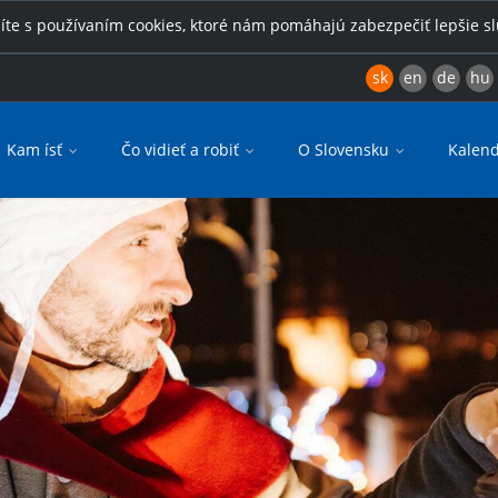
íte s používaním cookies, ktoré nám pomáhajú zabezpečiť lepšie s
sk
en
de
hu
Kam ísť
Čo vidieť a robiť
O Slovensku
Kalend