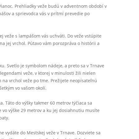
ianoc. Prehliadky veže budú v adventnom období v
pášov a sprievodca vás v prítmí prevedie po
j veže s lampášom vás uchváti. Do veže vstúpite
 jej vrchol. Pútavo vám porozpráva o histórii a
ku. Svetlo je symbolom nádeje, a preto sa v Trnave
endami veže, v ktorej v minulosti žili nielen
na vrchol veže po tme. Prežijete neopísateľnú
všetkým vo vašom okolí.
a. Táto do výšky takmer 60 metrov týčiaca sa
 vo výške 29 metrov a ku jej dosiahnutiu musíte
paty.
me vydáte do Mestskej veže v Trnave. Dozviete sa