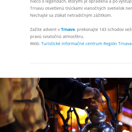
niečo o legendách, ktorými je opradená a po výstupe
Trnavu osvetlenú tisíckami vianočných svetielok n
Nechajte sa zlákať netradičným zážitkom.
Zažite advent v
Trnave
, prekonajte 143 schodov veže
pravú sviatočnú atmosféru.
Web:
Turistické informačné centrum Región Trnava