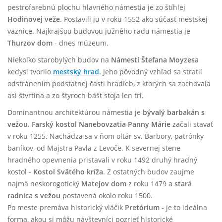
pestrofarebnú plochu hlavného námestia je zo štíhlej
Hodinovej veže
. Postavili ju v roku 1552 ako súčasť mestskej
väznice. Najkrajšou budovou južného radu námestia je
Thurzov dom
- dnes múzeum.
Niekoľko starobylých budov na
Námestí Štefana Moyzesa
kedysi tvorilo
mestský hrad
. Jeho pôvodný vzhľad sa stratil
odstránením podstatnej časti hradieb, z ktorých sa zachovala
asi štvrtina a zo štyroch bášt stoja len tri.
Dominantnou architektúrou námestia je
bývalý barbakán s
vežou
.
Farský kostol
Nanebovzatia Panny Márie
začali stavať
v roku 1255. Nachádza sa v ňom oltár sv. Barbory, patrónky
baníkov, od Majstra Pavla z Levoče. K severnej stene
hradného opevnenia pristavali v roku 1492 druhý hradný
kostol -
Kostol Svätého kríža
. Z ostatných budov zaujme
najmä neskorogotický
Matejov dom
z roku 1479 a
stará
radnica s vežou
postavená okolo roku 1500.
Po meste premáva historický vláčik
Pretórium
- je to ideálna
forma, akou si môžu návštevníci pozrieť historické