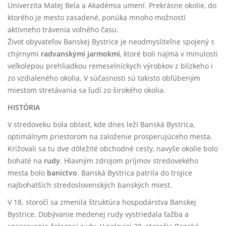
Univerzita Matej Bela a Akadémia umení. Prekrásne okolie, do
ktorého je mesto zasadené, ponúka mnoho možností
aktívneho trávenia voľného času.
Život obyvateľov Banskej Bystrice je neodmysliteľne spojený s
chýrnymi
radvanskými jarmokmi
, ktoré boli najmä v minulosti
veľkolepou prehliadkou remeselníckych výrobkov z blízkeho i
zo vzdialeného okolia. V súčasnosti sú takisto obľúbeným
miestom stretávania sa ľudí zo širokého okolia.
HISTÓRIA
V stredoveku bola oblasť, kde dnes leží Banská Bystrica,
optimálnym priestorom na založenie prosperujúceho mesta.
Križovali sa tu dve dôležité obchodné cesty, navyše okolie bolo
bohaté na
rudy
. Hlavným zdrojom príjmov stredovekého
mesta bolo
baníctvo
. Banská Bystrica patrila do trojice
najbohatších stredoslovenských banských miest.
V 18. storočí sa zmenila štruktúra hospodárstva Banskej
Bystrice. Dobývanie medenej rudy vystriedala ťažba a