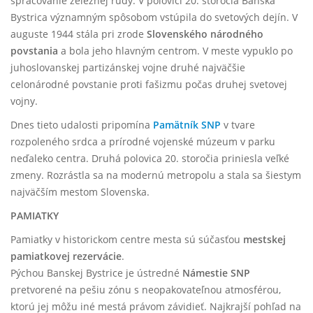
spracovanie železnej rudy. V polovici 20. storočia Banská
Bystrica významným spôsobom vstúpila do svetových dejín. V
auguste 1944 stála pri zrode
Slovenského národného
povstania
a bola jeho hlavným centrom. V meste vypuklo po
juhoslovanskej partizánskej vojne druhé najväčšie
celonárodné povstanie proti fašizmu počas druhej svetovej
vojny.
Dnes tieto udalosti pripomína
Pamätník SNP
v tvare
rozpoleného srdca a prírodné vojenské múzeum v parku
neďaleko centra. Druhá polovica 20. storočia priniesla veľké
zmeny. Rozrástla sa na modernú metropolu a stala sa šiestym
najväčším mestom Slovenska.
PAMIATKY
Pamiatky v historickom centre mesta sú súčasťou
mestskej
pamiatkovej rezervácie
.
Pýchou Banskej Bystrice je ústredné
Námestie SNP
pretvorené na pešiu zónu s neopakovateľnou atmosférou,
ktorú jej môžu iné mestá právom závidieť. Najkrajší pohľad na