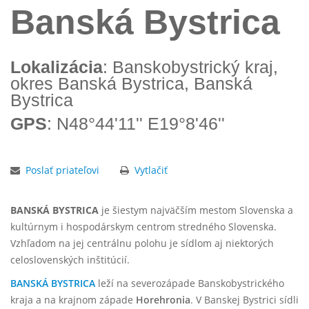
Banská Bystrica
Lokalizácia
: Banskobystrický kraj,
okres Banská Bystrica, Banská
Bystrica
GPS
: N48°44'11'' E19°8'46''
Poslať priateľovi
Vytlačiť
BANSKÁ BYSTRICA
je šiestym najväčším mestom Slovenska a
kultúrnym i hospodárskym centrom stredného Slovenska.
Vzhľadom na jej centrálnu polohu je sídlom aj niektorých
celoslovenských inštitúcií.
BANSKÁ BYSTRICA
leží na severozápade Banskobystrického
kraja a na krajnom západe
Horehronia
. V Banskej Bystrici sídli