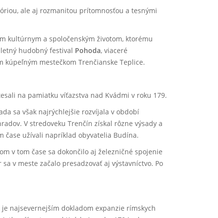
riou, ale aj rozmanitou prítomnosťou a tesnými
tým kultúrnym a spoločenským životom, ktorému
 letný hudobný festival
Pohoda
, viaceré
ým kúpeľným mestečkom Trenčianske Teplice.
tesali na pamiatku víťazstva nad Kvádmi v roku 179.
a sa však najrýchlejšie rozvíjala v období
radov. V stredoveku Trenčín získal rôzne výsady a
 čase užívali napríklad obyvatelia Budína.
m v tom čase sa dokončilo aj železničné spojenie
r sa v meste začalo presadzovať aj výstavníctvo. Po
je najsevernejším dokladom expanzie rímskych