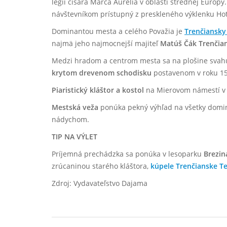
légií cisára Marca Aurélia v oblasti strednej Európy
návštevníkom prístupný z preskleného výklenku Hot
Dominantou mesta a celého Považia je
Trenčiansky
najmä jeho najmocnejší majiteľ
Matúš Čák Trenčia
Medzi hradom a centrom mesta sa na plošine sva
krytom drevenom schodisku
postavenom v roku 15
Piaristický kláštor a kostol
na Mierovom námestí v ce
Mestská veža
ponúka pekný výhľad na všetky domi
nádychom.
TIP NA VÝLET
Príjemná prechádzka sa ponúka v lesoparku
Brezin
zrúcaninou starého kláštora,
kúpele Trenčianske Te
Zdroj: Vydavateľstvo Dajama