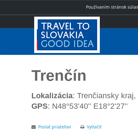
Používaním stránok súlas
Úvod
Trenčín
Trenčín
Lokalizácia
: Trenčiansky kraj,
GPS
: N48°53'40'' E18°2'27''
Poslať priateľovi
Vytlačiť