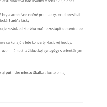
iatku víťazstva nad Kvádmi v roku 179 je dnes
é hry a atraktívne nočné prehliadky. Hrad preslávil
hlboká
Studňa lásky
.
ou je kostol, od ktorého možno zostúpiť do centra po
re sa konajú v lete koncerty klasickej hudby.
rovom námestí a židovskej
synagógy
s orientálnym
e aj
pútnicke miesto Skalka
s kostolom aj