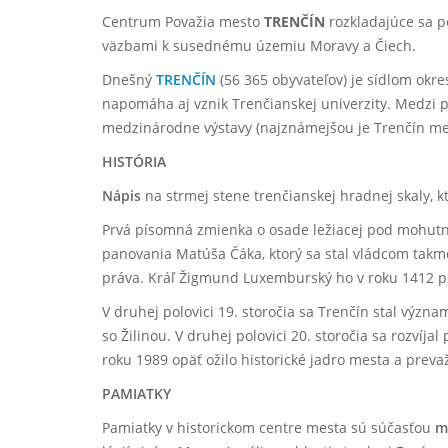
Centrum Považia mesto
TRENČÍN
rozkladajúce sa 
väzbami k susednému územiu Moravy a Čiech.
Dnešný
TRENČÍN
(56 365 obyvateľov) je sídlom okr
napomáha aj vznik Trenčianskej univerzity. Medzi po
medzinárodne výstavy (najznámejšou je Trenčín m
HISTÓRIA
Nápis
na strmej stene trenčianskej hradnej skaly, 
Prvá písomná zmienka o osade ležiacej pod mohutný
panovania Matúša Čáka, ktorý sa stal vládcom takme
práva. Kráľ Žigmund Luxemburský ho v roku 1412 p
V druhej polovici 19. storočia sa Trenčín stal vý
so Žilinou. V druhej polovici 20. storočia sa rozvíj
roku 1989 opäť ožilo historické jadro mesta a prev
PAMIATKY
Pamiatky v historickom centre mesta sú súčasťou
m