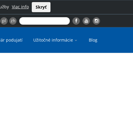
lužby
Viac info
Skryť
pl
zh
ár podujatí
Užitočné informácie
Blog