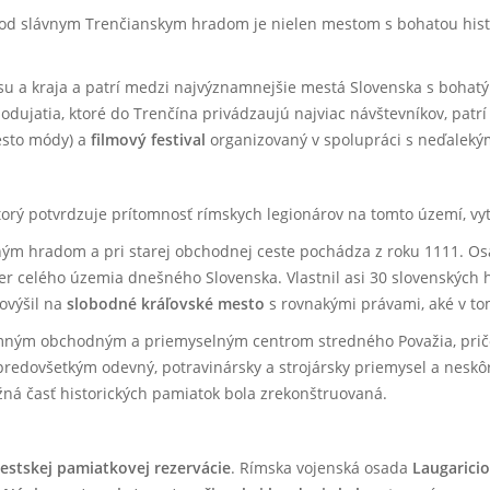
pod slávnym Trenčianskym hradom je nielen mestom s bohatou histó
esu a kraja a patrí medzi najvýznamnejšie mestá Slovenska s boha
dujatia, ktoré do Trenčína privádzaujú najviac návštevníkov, patrí
esto módy) a
filmový festival
organizovaný v spolupráci s neďalek
ktorý potvrdzuje prítomnosť rímskych legionárov na tomto území, vy
m hradom a pri starej obchodnej ceste pochádza z roku 1111. Osad
r celého územia dnešného Slovenska. Vlastnil asi 30 slovenských h
ovýšil na
slobodné kráľovské mesto
s rovnakými právami, aké v tom
znamným obchodným a priemyselným centrom stredného Považia, pričo
al predovšetkým odevný, potravinársky a strojársky priemysel a neskô
ažná časť historických pamiatok bola zrekonštruovaná.
estskej pamiatkovej rezervácie
. Rímska vojenská osada
Laugaricio