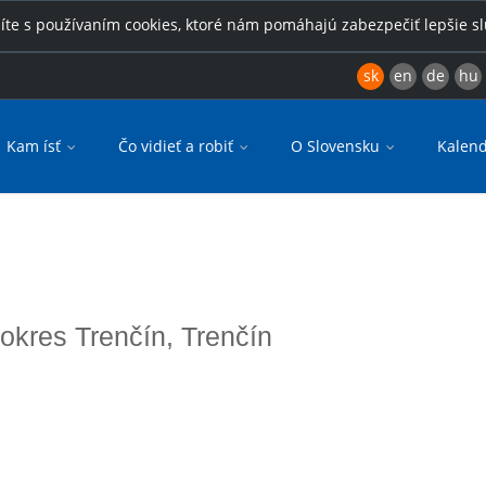
íte s používaním cookies, ktoré nám pomáhajú zabezpečiť lepšie s
sk
en
de
hu
Kam ísť
Čo vidieť a robiť
O Slovensku
Kalend
 okres Trenčín, Trenčín