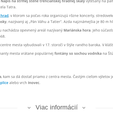
.
Nápis na strmej stene trenčianskej hradnej skaly
vytesaný na pam
ela Tatra.
 hrad
, v ktorom sa počas roka organizujú rôzne koncerty, stredovek
nsky
, nazývaný aj „Pán Váhu a Tatier“. Azda najznámejšia je 80 m 
hu nachádza opevnený areál nazývaný
Mariánska hora
. Jeho súčasť
68.
ntre mesta vybudovali v 17. storočí v štýle raného baroka. V klášto
nanty mesta vrátane populárnej
fontány so sochou vodníka
na Štú
a
, kam sa dá dostať priamo z centra mesta. Častým cieľom výletov j
plice
alebo vrch
Inovec
.
Viac informácií