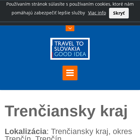
Používaním stránok súlasíte s používaním cookies, ktoré nám
pomáhajú zabezpečiť lepšie služby
Viac info
Skryť
Úvod
Trenčiansky kraj
Trenčiansky kraj
Lokalizácia
: Trenčiansky kraj, okres
Trenčín, Trenčín