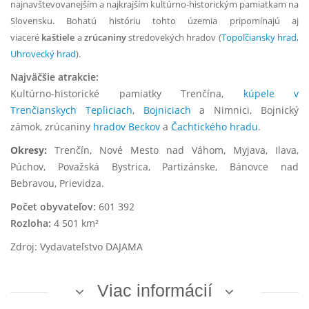
najnavštevovanejším a najkrajším kultúrno-historickým pamiatkam na
Slovensku. Bohatú históriu tohto územia pripomínajú aj
viaceré
kaštiele
a
zrúcaniny
stredovekých hradov (
Topoľčiansky hrad
,
Uhrovecký hrad
).
Najväčšie atrakcie:
Kultúrno-historické pamiatky Trenčína,
kúpele v
Trenčianskych Tepliciach
,
Bojniciach
a Nimnici, Bojnický
zámok, zrúcaniny
hradov Beckov
a
Čachtického hradu
.
Okresy:
Trenčín, Nové Mesto nad Váhom, Myjava, Ilava,
Púchov, Považská Bystrica, Partizánske, Bánovce nad
Bebravou, Prievidza.
Počet obyvateľov:
601 392
Rozloha:
4 501 km²
Zdroj: Vydavateľstvo DAJAMA
Viac informácií