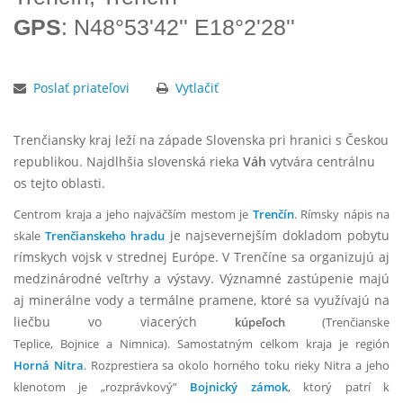
GPS
: N48°53'42'' E18°2'28''
Poslať priateľovi
Vytlačiť
Trenčiansky kraj leží na západe Slovenska pri hranici s Českou
republikou. Najdlhšia slovenská rieka
Váh
vytvára centrálnu
os tejto oblasti.
Centrom kraja a jeho najväčším mestom je
Trenčín
. Rímsky nápis na
je najsevernejším dokladom pobytu
skale
Trenčianskeho hradu
rímskych vojsk v strednej Európe. V Trenčíne sa organizujú aj
medzinárodné veľtrhy a výstavy. Významné zastúpenie majú
aj minerálne vody a termálne pramene, ktoré sa využívajú na
liečbu vo viacerých
kúpeľoch
(Trenčianske
Teplice, Bojnice a Nimnica). Samostatným celkom kraja je región
Horná Nitra
. Rozprestiera sa okolo horného toku rieky Nitra a jeho
klenotom je „rozprávkový”
Bojnický zámok
, ktorý patrí k