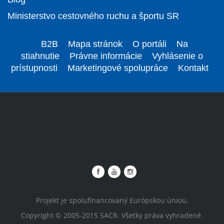
Ministerstvo cestovného ruchu a športu SR
B2B
Mapa stránok
O portáli
Na
stiahnutie
Právne informácie
Vyhlásenie o
prístupnosti
Marketingové spolupráce
Kontakt
Projekt je spolufinancovaný Európskou úniou.
Copyright © 2005-2015 SACR. Všetky práva vyhradené.