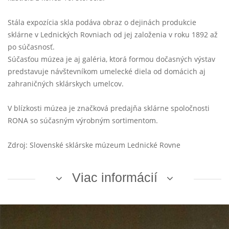
Stála expozícia skla podáva obraz o dejinách produkcie
sklárne v Lednických Rovniach od jej založenia v roku 1892 až
po súčasnosť.
Súčasťou múzea je aj galéria, ktorá formou dočasných výstav
predstavuje návštevníkom umelecké diela od domácich aj
zahraničných sklárskych umelcov.
V blízkosti múzea je značková predajňa sklárne spoločnosti
RONA so súčasným výrobným sortimentom.
Zdroj: Slovenské sklárske múzeum Lednické Rovne
Viac informácií