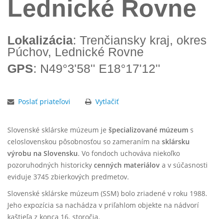
Lednické Rovne
Lokalizácia
: Trenčiansky kraj, okres
Púchov, Lednické Rovne
GPS
: N49°3'58'' E18°17'12''
Poslať priateľovi
Vytlačiť
Slovenské sklárske múzeum je
špecializované múzeum
s
celoslovenskou pôsobnosťou so zameraním na
sklársku
výrobu na Slovensku
. Vo fondoch uchováva niekoľko
pozoruhodných historicky
cenných materiálov
a v súčasnosti
eviduje 3745 zbierkových predmetov.
Slovenské sklárske múzeum (SSM) bolo zriadené v roku 1988.
Jeho expozícia sa nachádza v priľahlom objekte na nádvorí
kaštieľa z konca 16. storočia.