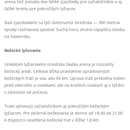
arena tiež ponúka dve ľahké zjazdovky pre začiatočníkov a aj
ťažké terény pre pokročilých lyžiarov.
Nad zjazdovkami sa týči dominanta strediska — 300 metrov
vysoký rozhlasový vysielač Suchá hora, druhá najvyššia stavba
na Slovensku.
Bežecké lyžovanie
Unikátom lyžiarskeho strediska Skalka arena je rozsiahly
bežecký areál. Celková dĺžka pravidelne upravovaných
bežeckých tratí je viac ako 50 km. Úprava tratí prebieha nielen
pred víkendmi a sviatkami, ale na kratších úsekoch aj v týždni,
v závislosti od počasia.
Trate vyhovujú začiatočníkom aj pokročilým bežeckým
lyžiarom. Pre večerné bežkovanie je denne od 18.00 do 21.00
k dispozícii osvetlená bežecká trať v dĺžke 1,8 km.