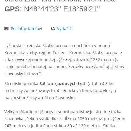
GPS
: N48°44'23'' E18°59'21''
Poslať priateľovi
Vytlačiť
Lyžiarske stredisko Skalka arena sa nachádza v pohorí
Kremnické vrchy, región Turiec – Kremnicko. Skalka arena je
vďaka vysokej nadmorskej výške zjazdoviek (1252 m.n.m.) a
svojej polohe bohatej na snehové zrážky prezývaná aj „jediný
slovenský ľadovec“.
Stredisko ponúka
5,6 km zjazdových tratí
(z toho 4,8 km
technicky zasnežovaných), 4-sedačkovú lanovku, 4 vleky a
najväčší bežecký areál na Slovensku.
Veľkým lákadlom lyžiarov a snowboardistov je stredne ťažká
zjazdovka „Pekná vyhliadka“ s dĺžkou 1050 metrov, prevýšením
247 metrov a jedinečnou šírkou 80 až 120 metrov. Skalka