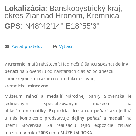
Lokalizácia
: Banskobystrický kraj,
okres Žiar nad Hronom, Kremnica
GPS
: N48°42'14'' E18°55'3''
Poslať priateľovi
Vytlačiť
V
Kremnici
majú návštevníci jedinečnú šancu spoznať
dejiny
peňazí
na Slovensku od najstarších čias až po dnešok,
samozrejme s dôrazom na produkciu slávnej
kremnickej
mincovne
.
Múzeum mincí a medailí
Národnej banky Slovenska je
jedinečným špecializovaným múzeom na
oblasť
numizmatiky
.
Expozícia Líce a rub peňazí
ako jediná
u nás komplexne predstavuje
dejiny peňazí a medailí
na
území Slovenska. Za realizáciu tejto expozície získalo
múzeum
v roku 2003 cenu MÚZEUM ROKA.