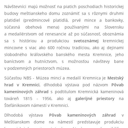
Návštevníci majú možnosť na piatich poschodiach historickej
budovy meštianskeho domu zoznámiť sa s rôznymi druhmi
platidiel (predmincové platidlá, prvé mince a bankovky,
súčasná obehová mena) používanými na Slovensku
a medailérstvom od renesancie až po súčasnosť, oboznámia
sa s históriou a produkciou
svetoznámej
kremnickej
mincovne s viac ako 600 ročnou tradíciou, ako aj dejinami
slobodného kráľovského banského mesta Kremnice, jeho
baníctvom a hutníctvom, s možnosťou návštevy bane
v podzemných priestoroch múzea.
Súčasťou NBS - Múzea mincí a medailí Kremnica je
Mestský
hrad v Kremnici
, dlhodobá výstava pod názvom
Pôvab
kameninových záhrad
s podtitulom Kremnická kameninová
továreň 1815 - 1956, ako aj
galerijné priestory
na
Štefánikovom námestí v Kremnici.
Dlhodobá výstava
Pôvab kameninových záhrad
v
Meštianskom dome na námestí predstavuje produkciu