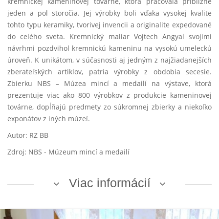
kremnickej kameninovej továrne, ktorá pracovala približne
jeden a pol storočia. Jej výrobky boli vďaka vysokej kvalite
tohto typu keramiky, tvorivej invencii a originalite expedované
do celého sveta. Kremnický maliar Vojtech Angyal svojimi
návrhmi pozdvihol kremnickú kameninu na vysokú umeleckú
úroveň. K unikátom, v súčasnosti aj jedným z najžiadanejších
zberateľských artiklov, patria výrobky z obdobia secesie.
Zbierku NBS – Múzea mincí a medailí na výstave, ktorá
prezentuje viac ako 800 výrobkov z produkcie kameninovej
továrne, dopĺňajú predmety zo súkromnej zbierky a niekoľko
exponátov z iných múzeí.
Autor: RZ BB
Zdroj: NBS - Múzeum mincí a medailí
Viac informácií