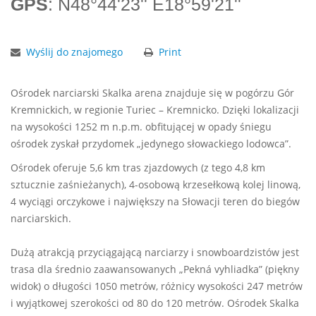
GPS
: N48°44'23'' E18°59'21''
Wyślij do znajomego
Print
Ośrodek narciarski Skalka arena znajduje się w pogórzu Gór
Kremnickich, w regionie Turiec – Kremnicko. Dzięki lokalizacji
na wysokości 1252 m n.p.m. obfitującej w opady śniegu
ośrodek zyskał przydomek „jedynego słowackiego lodowca”.
Ośrodek oferuje 5,6 km tras zjazdowych (z tego 4,8 km
sztucznie zaśnieżanych), 4-osobową krzesełkową kolej linową,
4 wyciągi orczykowe i największy na Słowacji teren do biegów
narciarskich.
Dużą atrakcją przyciągającą narciarzy i snowboardzistów jest
trasa dla średnio zaawansowanych „Pekná vyhliadka” (piękny
widok) o długości 1050 metrów, różnicy wysokości 247 metrów
i wyjątkowej szerokości od 80 do 120 metrów. Ośrodek Skalka