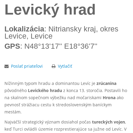
Levický hrad
Lokalizácia
: Nitriansky kraj, okres
Levice, Levice
GPS
: N48°13'17'' E18°36'7''
Poslať priateľovi
Vytlačiť
Nížinným typom hradu a dominantou Levíc je
zrúcanina
pôvodného
Levického hradu
z konca 13. storočia. Postavili ho
na skalnom sopečnom výbežku nad močariskami
Hrona
ako
pevnosť strážiacu cestu k stredoslovenským baníckym
mestám.
Najväčší strategický význam dosiahol počas
tureckých vojen
,
keď Turci ovládli územie rozprestierajúce sa južne od Levíc. V