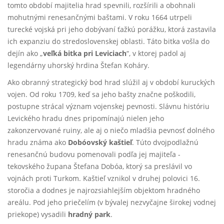
tomto období majitelia hrad spevnili, rozšírili a obohnali
mohutnými renesančnými baštami. V roku 1664 utrpeli
turecké vojská pri jeho dobývaní ťažkú porážku, ktorá zastavila
ich expanziu do stredoslovenskej oblasti. Táto bitka vošla do
dejín ako „
veľká bitka pri Leviciach
“, v ktorej padol aj
legendárny uhorský hrdina Štefan Koháry.
Ako obranný strategický bod hrad slúžil aj v období kuruckých
vojen. Od roku 1709, keď sa jeho bašty značne poškodili,
postupne strácal význam vojenskej pevnosti. Slávnu históriu
Levického hradu dnes pripomínajú nielen jeho
zakonzervované ruiny, ale aj o niečo mladšia pevnosť dolného
hradu známa ako
Dobóovský kaštieľ
. Túto dvojpodlažnú
renesančnú budovu pomenovali podľa jej majiteľa -
tekovského župana Štefana Dobóa, ktorý sa preslávil vo
vojnách proti Turkom. Kaštieľ vznikol v druhej polovici 16.
storočia a dodnes je najrozsiahlejším objektom hradného
areálu. Pod jeho priečelím (v bývalej nezvyčajne širokej vodnej
priekope) vysadili
hradný park
.