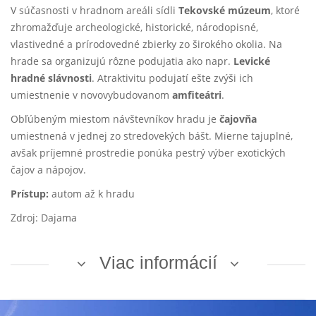
V súčasnosti v hradnom areáli sídli
Tekovské múzeum
, ktoré
zhromažďuje archeologické, historické, národopisné,
vlastivedné a prírodovedné zbierky zo širokého okolia. Na
hrade sa organizujú rôzne podujatia ako napr.
Levické
hradné slávnosti
. Atraktivitu podujatí ešte zvýši ich
umiestnenie v novovybudovanom
amfiteátri
.
Obľúbeným miestom návštevníkov hradu je
čajovňa
umiestnená v jednej zo stredovekých bášt. Mierne tajuplné,
avšak príjemné prostredie ponúka pestrý výber exotických
čajov a nápojov.
Prístup:
autom až k hradu
Zdroj: Dajama
Viac informácií