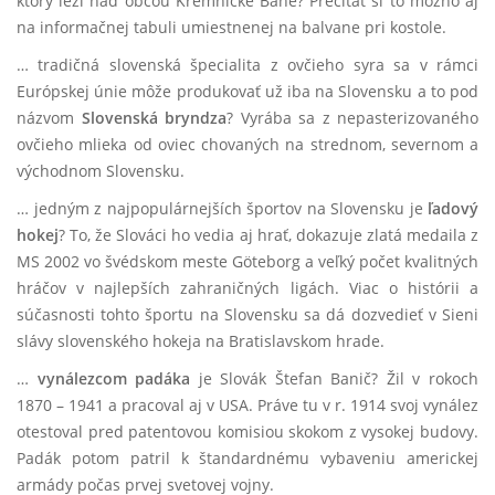
ktorý leží nad obcou Kremnické Bane? Prečítať si to možno aj
na informačnej tabuli umiestnenej na balvane pri kostole.
… tradičná
slovenská špecialita z ovčieho syra sa v rámci
Európskej únie môže produkovať už iba na Slovensku a to pod
názvom
Slovenská bryndza
?
Vyrába sa z nepasterizovaného
ovčieho mlieka od oviec chovaných na strednom, severnom a
východnom Slovensku.
… jedným z najpopulárnejších športov na Slovensku je
ľadový
hokej
? To, že Slováci ho vedia aj hrať, dokazuje zlatá medaila z
MS 2002 vo švédskom meste Göteborg a veľký počet kvalitných
hráčov v najlepších zahraničných ligách. Viac o histórii a
súčasnosti tohto športu na Slovensku sa dá dozvedieť v Sieni
slávy slovenského hokeja na Bratislavskom hrade.
…
vynálezcom padáka
je Slovák Štefan Banič? Žil v rokoch
1870 – 1941 a pracoval aj v USA. Práve tu v r. 1914 svoj vynález
otestoval pred patentovou komisiou skokom z vysokej budovy.
Padák potom patril k štandardnému vybaveniu americkej
armády počas prvej svetovej vojny.