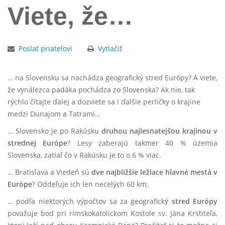
Viete, že…
Poslať priateľovi
Vytlačiť
… na Slovensku sa nachádza geografický stred Európy? A viete,
že vynálezca padáka pochádza zo Slovenska? Ak nie, tak
rýchlo čítajte ďalej a dozviete sa i ďalšie perličky o krajine
medzi Dunajom a Tatrami…
… Slovensko je po Rakúsku
druhou najlesnatejšou krajinou v
strednej Európe
? Lesy zaberajú takmer 40 % územia
Slovenska, zatiaľ čo v Rakúsku je to o 6 % viac.
… Bratislava a Viedeň sú
dve najbližšie ležiace hlavné mestá v
Európe
? Oddeľuje ich len necelých 60 km.
… podľa niektorých výpočtov sa za geografický
stred Európy
považuje bod pri rímskokatolíckom Kostole sv. Jána Krstiteľa,