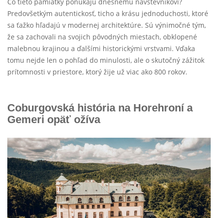
Čo tieto pamiatky ponúkajú dnešnému návštevníkovi?
Predovšetkým autentickosť, ticho a krásu jednoduchosti, ktoré
sa ťažko hľadajú v modernej architektúre. Sú výnimočné tým,
že sa zachovali na svojich pôvodných miestach, obklopené
malebnou krajinou a ďalšími historickými vrstvami. Vďaka
tomu nejde len o pohľad do minulosti, ale o skutočný zážitok
prítomnosti v priestore, ktorý žije už viac ako 800 rokov.
Coburgovská história na Horehroní a
Gemeri opäť ožíva