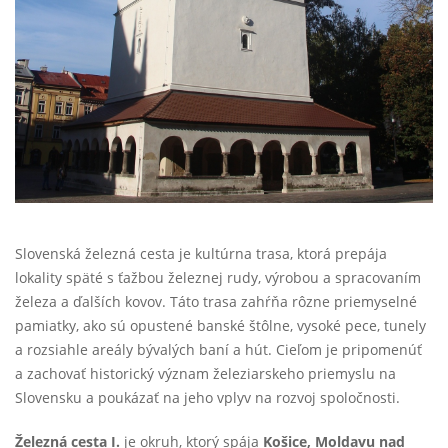
Slovenská železná cesta je kultúrna trasa, ktorá prepája
lokality späté s ťažbou železnej rudy, výrobou a spracovaním
železa a ďalších kovov. Táto trasa zahŕňa rôzne priemyselné
pamiatky, ako sú opustené banské štôlne, vysoké pece, tunely
a rozsiahle areály bývalých baní a hút. Cieľom je pripomenúť
a zachovať historický význam železiarskeho priemyslu na
Slovensku a poukázať na jeho vplyv na rozvoj spoločnosti.
Železná cesta I.
je okruh, ktorý spája
Košice, Moldavu nad