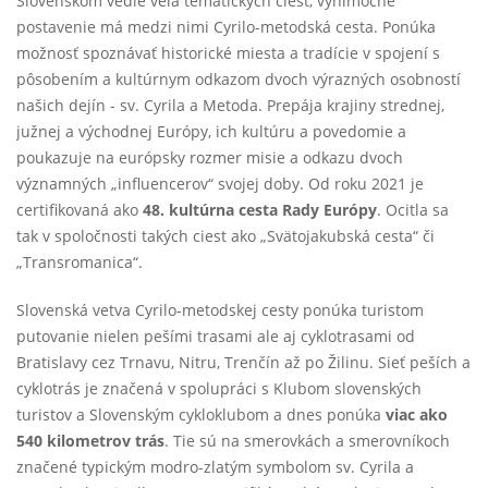
Slovenskom vedie veľa tematických ciest, výnimočné
postavenie má medzi nimi Cyrilo-metodská cesta. Ponúka
možnosť spoznávať historické miesta a tradície v spojení s
pôsobením a kultúrnym odkazom dvoch výrazných osobností
našich dejín - sv. Cyrila a Metoda. Prepája krajiny strednej,
južnej a východnej Európy, ich kultúru a povedomie a
poukazuje na európsky rozmer misie a odkazu dvoch
významných „influencerov“ svojej doby. Od roku 2021 je
certifikovaná ako
48. kultúrna cesta Rady Európy
. Ocitla sa
tak v spoločnosti takých ciest ako „Svätojakubská cesta“ či
„Transromanica“.
Slovenská vetva Cyrilo-metodskej cesty ponúka turistom
putovanie nielen pešími trasami ale aj cyklotrasami od
Bratislavy cez Trnavu, Nitru, Trenčín až po Žilinu. Sieť peších a
cyklotrás je značená v spolupráci s Klubom slovenských
turistov a Slovenským cykloklubom a dnes ponúka
viac ako
540 kilometrov trás
. Tie sú na smerovkách a smerovníkoch
značené typickým modro-zlatým symbolom sv. Cyrila a