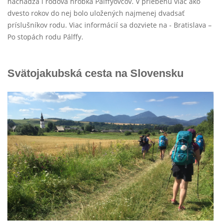
nachádza i rodová hrobka Pálffyovcov. V priebehu viac ako
dvesto rokov do nej bolo uložených najmenej dvadsať
príslušníkov rodu. Viac informácií sa dozviete na - Bratislava –
Po stopách rodu Pálffy.
Svätojakubská cesta na Slovensku