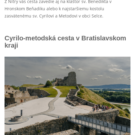
Z Nitry vás cesta zavedie aj na kláštor sv. Benedikta v
Hronskom Beňadiku alebo k najstaršiemu kostolu
zasvätenému sv. Cyrilovi a Metodovi v obci Selce.
Cyrilo-metodská cesta v Bratislavskom
kraji