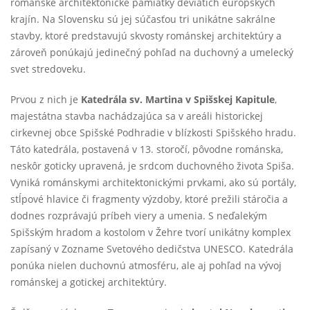
románske architektonické pamiatky deviatich európskych
krajín. Na Slovensku sú jej súčasťou tri unikátne sakrálne
stavby, ktoré predstavujú skvosty románskej architektúry a
zároveň ponúkajú jedinečný pohľad na duchovný a umelecký
svet stredoveku.
Prvou z nich je
Katedrála sv. Martina v Spišskej Kapitule
,
majestátna stavba nachádzajúca sa v areáli historickej
cirkevnej obce Spišské Podhradie v blízkosti Spišského hradu.
Táto katedrála, postavená v 13. storočí, pôvodne románska,
neskôr goticky upravená, je srdcom duchovného života Spiša.
Vyniká románskymi architektonickými prvkami, ako sú portály,
stĺpové hlavice či fragmenty výzdoby, ktoré prežili stáročia a
dodnes rozprávajú príbeh viery a umenia. S neďalekým
Spišským hradom a kostolom v Žehre tvorí unikátny komplex
zapísaný v Zozname Svetového dedičstva UNESCO. Katedrála
ponúka nielen duchovnú atmosféru, ale aj pohľad na vývoj
románskej a gotickej architektúry.