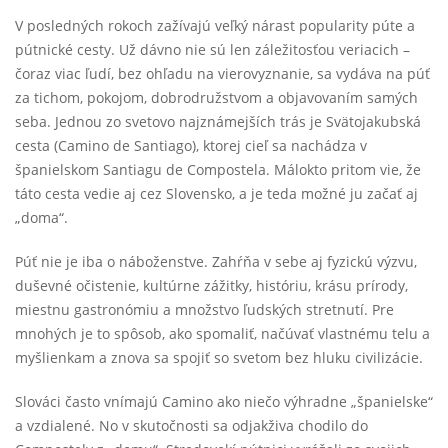
V posledných rokoch zažívajú veľký nárast popularity púte a
pútnické cesty. Už dávno nie sú len záležitosťou veriacich –
čoraz viac ľudí, bez ohľadu na vierovyznanie, sa vydáva na púť
za tichom, pokojom, dobrodružstvom a objavovaním samých
seba. Jednou zo svetovo najznámejších trás je Svätojakubská
cesta (Camino de Santiago), ktorej cieľ sa nachádza v
španielskom Santiagu de Compostela. Málokto pritom vie, že
táto cesta vedie aj cez Slovensko, a je teda možné ju začať aj
„doma“.
Púť nie je iba o náboženstve. Zahŕňa v sebe aj fyzickú výzvu,
duševné očistenie, kultúrne zážitky, históriu, krásu prírody,
miestnu gastronómiu a množstvo ľudských stretnutí. Pre
mnohých je to spôsob, ako spomaliť, načúvať vlastnému telu a
myšlienkam a znova sa spojiť so svetom bez hluku civilizácie.
Slováci často vnímajú Camino ako niečo výhradne „španielske“
a vzdialené. No v skutočnosti sa odjakživa chodilo do