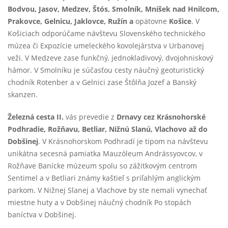
Bodvou, Jasov, Medzev, Štós, Smolník, Mníšek nad Hnilcom,
Prakovce, Gelnicu, Jaklovce, Ružín a
opätovne
Košice
. V
Košiciach odporúčame návštevu Slovenského technického
múzea či Expozície umeleckého kovolejárstva v Urbanovej
veži. V Medzeve zase funkčný, jednokladivový, dvojohniskový
hámor. V Smolníku je súčasťou cesty náučný geoturistický
chodník Rotenber a v Gelnici zase Štôlňa Jozef a Banský
skanzen.
Železná cesta II.
vás prevedie z
Drnavy cez Krásnohorské
Podhradie, Rožňavu, Betliar, Nižnú Slanú, Vlachovo až do
Dobšinej
. V Krásnohorskom Podhradí je tipom na návštevu
unikátna secesná pamiatka Mauzóleum Andrássyovcov, v
Rožňave Banícke múzeum spolu so zážitkovým centrom
Sentimel a v Betliari známy kaštieľ s priľahlým anglickým
parkom. V Nižnej Slanej a Vlachove by ste nemali vynechať
miestne huty a v Dobšinej náučný chodník Po stopách
baníctva v Dobšinej.