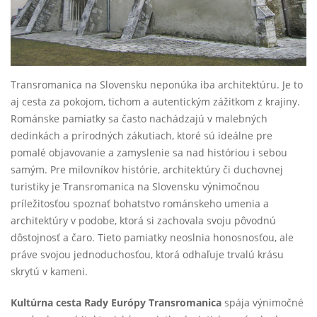
Transromanica na Slovensku neponúka iba architektúru. Je to
aj cesta za pokojom, tichom a autentickým zážitkom z krajiny.
Románske pamiatky sa často nachádzajú v malebných
dedinkách a prírodných zákutiach, ktoré sú ideálne pre
pomalé objavovanie a zamyslenie sa nad históriou i sebou
samým. Pre milovníkov histórie, architektúry či duchovnej
turistiky je Transromanica na Slovensku výnimočnou
príležitosťou spoznať bohatstvo románskeho umenia a
architektúry v podobe, ktorá si zachovala svoju pôvodnú
dôstojnosť a čaro. Tieto pamiatky neoslnia honosnosťou, ale
práve svojou jednoduchosťou, ktorá odhaľuje trvalú krásu
skrytú v kameni.
Kultúrna cesta Rady Európy Transromanica
spája výnimočné