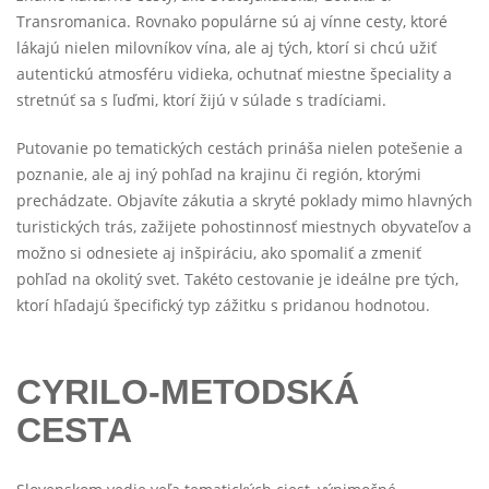
Transromanica. Rovnako populárne sú aj vínne cesty, ktoré
lákajú nielen milovníkov vína, ale aj tých, ktorí si chcú užiť
autentickú atmosféru vidieka, ochutnať miestne špeciality a
stretnúť sa s ľuďmi, ktorí žijú v súlade s tradíciami.
Putovanie po tematických cestách prináša nielen potešenie a
poznanie, ale aj iný pohľad na krajinu či región, ktorými
prechádzate. Objavíte zákutia a skryté poklady mimo hlavných
turistických trás, zažijete pohostinnosť miestnych obyvateľov a
možno si odnesiete aj inšpiráciu, ako spomaliť a zmeniť
pohľad na okolitý svet. Takéto cestovanie je ideálne pre tých,
ktorí hľadajú špecifický typ zážitku s pridanou hodnotou.
CYRILO-METODSKÁ
CESTA