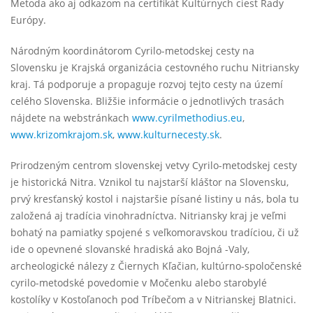
Metoda ako aj odkazom na certifikát Kultúrnych ciest Rady
Európy.
Národným koordinátorom Cyrilo-metodskej cesty na
Slovensku je Krajská organizácia cestovného ruchu Nitriansky
kraj. Tá podporuje a propaguje rozvoj tejto cesty na území
celého Slovenska. Bližšie informácie o jednotlivých trasách
nájdete na webstránkach
www.cyrilmethodius.eu
,
www.krizomkrajom.sk
,
www.kulturnecesty.sk
.
Prirodzeným centrom slovenskej vetvy Cyrilo-metodskej cesty
je historická Nitra. Vznikol tu najstarší kláštor na Slovensku,
prvý kresťanský kostol i najstaršie písané listiny u nás, bola tu
založená aj tradícia vinohradníctva. Nitriansky kraj je veľmi
bohatý na pamiatky spojené s veľkomoravskou tradíciou, či už
ide o opevnené slovanské hradiská ako Bojná -Valy,
archeologické nálezy z Čiernych Kľačian, kultúrno-spoločenské
cyrilo-metodské povedomie v Močenku alebo starobylé
kostolíky v Kostoľanoch pod Tríbečom a v Nitrianskej Blatnici.