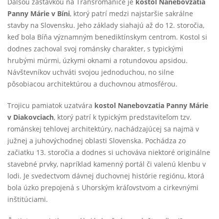
Ďalšou zastávkou na Transromanice je
kostol Nanebovzatia
Panny Márie v Bíni
, ktorý patrí medzi najstaršie sakrálne
stavby na Slovensku. Jeho základy siahajú až do 12. storočia,
keď bola Bíňa významným benediktínskym centrom. Kostol si
dodnes zachoval svoj románsky charakter, s typickými
hrubými múrmi, úzkymi oknami a rotundovou apsidou.
Návštevníkov uchváti svojou jednoduchou, no silne
pôsobiacou architektúrou a duchovnou atmosférou.
Trojicu pamiatok uzatvára
kostol Nanebovzatia Panny Márie
v Diakovciach
, ktorý patrí k typickým predstaviteľom tzv.
románskej tehlovej architektúry, nachádzajúcej sa najmä v
južnej a juhovýchodnej oblasti Slovenska. Pochádza zo
začiatku 13. storočia a dodnes si uchováva niektoré originálne
stavebné prvky, napríklad kamenný portál či valenú klenbu v
lodi. Je svedectvom dávnej duchovnej histórie regiónu, ktorá
bola úzko prepojená s Uhorským kráľovstvom a cirkevnými
inštitúciami.