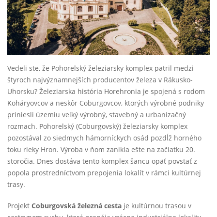
Vedeli ste, že Pohorelský železiarsky komplex patril medzi
štyroch najvýznamnejších producentov železa v Rákusko-
Uhorsku? Železiarska história Horehronia je spojená s rodom
Koháryovcov a neskôr Coburgovcov, ktorých výrobné podniky
priniesli územiu veľký výrobný, stavebný a urbanizačný
rozmach. Pohorelský (Coburgovský) železiarsky komplex
pozostával zo siedmych hámorníckych osád pozdĺž horného
toku rieky Hron. Výroba v ňom zanikla ešte na začiatku 20.
storočia. Dnes dostáva tento komplex šancu opäť povstať z
popola prostredníctvom prepojenia lokalít v rámci kultúrnej
trasy.
Projekt
Coburgovská železná cesta
je kultúrnou trasou v