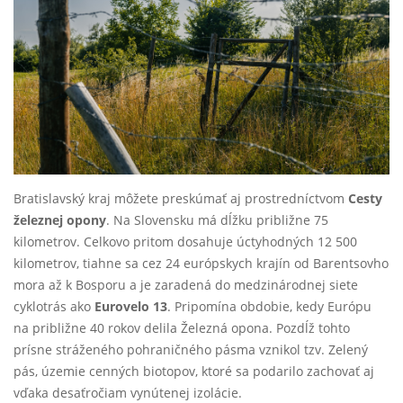
Bratislavský kraj môžete preskúmať aj prostredníctvom
Cesty
železnej opony
. Na Slovensku má dĺžku približne 75
kilometrov. Celkovo pritom dosahuje úctyhodných 12 500
kilometrov, tiahne sa cez 24 európskych krajín od Barentsovho
mora až k Bosporu a je zaradená do medzinárodnej siete
cyklotrás ako
Eurovelo 13
. Pripomína obdobie, kedy Európu
na približne 40 rokov delila Železná opona. Pozdĺž tohto
prísne stráženého pohraničného pásma vznikol tzv. Zelený
pás, územie cenných biotopov, ktoré sa podarilo zachovať aj
vďaka desaťročiam vynútenej izolácie.