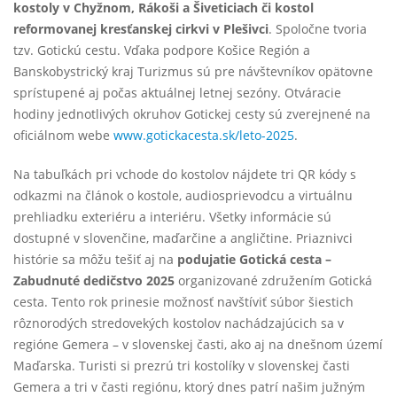
kostoly v Chyžnom, Rákoši a Šiveticiach či kostol
reformovanej kresťanskej cirkvi v Plešivci
. Spoločne tvoria
tzv. Gotickú cestu. Vďaka podpore Košice Región a
Banskobystrický kraj Turizmus sú pre návštevníkov opätovne
sprístupené aj počas aktuálnej letnej sezóny. Otváracie
hodiny jednotlivých okruhov Gotickej cesty sú zverejnené na
oficiálnom webe
www.gotickacesta.sk/leto-2025
.
Na tabuľkách pri vchode do kostolov nájdete tri QR kódy s
odkazmi na článok o kostole, audiosprievodcu a virtuálnu
prehliadku exteriéru a interiéru. Všetky informácie sú
dostupné v slovenčine, maďarčine a angličtine. Priaznivci
histórie sa môžu tešiť aj na
podujatie Gotická cesta –
Zabudnuté dedičstvo 2025
organizované združením Gotická
cesta. Tento rok prinesie možnosť navštíviť súbor šiestich
rôznorodých stredovekých kostolov nachádzajúcich sa v
regióne Gemera – v slovenskej časti, ako aj na dnešnom území
Maďarska. Turisti si prezrú tri kostolíky v slovenskej časti
Gemera a tri v časti regiónu, ktorý dnes patrí našim južným