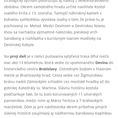
strategický význam potvrdzujú aj nálezy z veľkomoravského
obdobia. Okrem samotného hradu určite navštívte Kostol
svätého Kríža z 13. storočia. Tamojší náhrobný kameň s
bohatou symbolikou vyvoláva úvahy o tom, že práve tu je
pochovaný sv. Metod. Medzi Devínom a Devínskou Novou
Vsou sa nachádza významné nálezisko, pieskový vrch
Sandberg a rozhľadňa s kurióznym tvarom modlivky na
Devínskej Kobyle.
Na
prvý deň
je v rámci putovania vytýčená trasa dlhá niečo
viac ako 13 kilometrov, ktorá vedie zo spomínaného
Devína
do
historického centra
Bratislavy
. Ústredným bodom v hlavnom
meste je Bratislavský hrad. Cesta vedie cez Žigmundovu
bránu nadol Zámockými schodmi cez mestské hradby až do
gotickej Katedrály sv. Martina. Slávnu históriu kostola
podčiarkuje fakt, že tu bolo korunovaných 11 uhorských
panovníkov, medzi nimi aj Mária Terézia a 7 kráľovských
manželiek. Dóm je pre návštevníka okrem príbehov plných
slávnej histórie zaujímavý aj nádhernou barokovou Kaplnkou