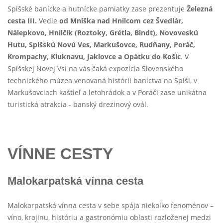
Spišské banícke a hutnícke pamiatky zase prezentuje
Železná
cesta III.
Vedie
od Mníška nad Hnilcom cez Švedlár,
Nálepkovo, Hnilčík (Roztoky, Grétla, Bindt), Novoveskú
Hutu, Spišskú Novú Ves, Markušovce, Rudňany, Poráč,
Krompachy, Kluknavu, Jaklovce a Opátku do Košíc
. V
Spišskej Novej Vsi na vás čaká expozícia Slovenského
technického múzea venovaná histórii baníctva na Spiši, v
Markušovciach kaštieľ a letohrádok a v Poráči zase unikátna
turistická atrakcia - banský drezinový ovál.
VÍNNE CESTY
Malokarpatská vínna cesta
Malokarpatská vínna cesta v sebe spája niekoľko fenoménov –
víno, krajinu, históriu a gastronómiu oblasti rozloženej medzi