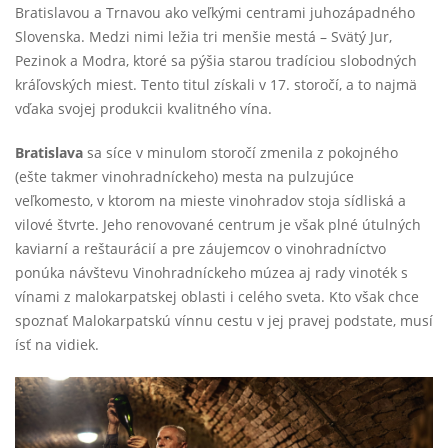
Bratislavou a Trnavou ako veľkými centrami juhozápadného
Slovenska. Medzi nimi ležia tri menšie mestá – Svätý Jur,
Pezinok a Modra, ktoré sa pýšia starou tradíciou slobodných
kráľovských miest. Tento titul získali v 17. storočí, a to najmä
vďaka svojej produkcii kvalitného vína.
Bratislava
sa síce v minulom storočí zmenila z pokojného
(ešte takmer vinohradníckeho) mesta na pulzujúce
veľkomesto, v ktorom na mieste vinohradov stoja sídliská a
vilové štvrte. Jeho renovované centrum je však plné útulných
kaviarní a reštaurácií a pre záujemcov o vinohradníctvo
ponúka návštevu Vinohradníckeho múzea aj rady vinoték s
vínami z malokarpatskej oblasti i celého sveta. Kto však chce
spoznať Malokarpatskú vínnu cestu v jej pravej podstate, musí
ísť na vidiek.