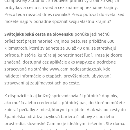
Compostely z „domu“. Stredovekí pútnici vyrážali zo svojich
príbytkov a cesta ich viedla cez známe aj neznáme krajiny.
Prečo teda nezačať dnes rovnako? Prečo putovať do sveta, keď
môžete najprv poriadne spoznať svoju vlastnú krajinu?
Svätojakubská cesta na Slovensku
ponúka jedinečnú
príležitosť prejsť naprieč krajinou pešo. Na približne 600
kilometroch, ktoré zvládnete za 30 až 40 dní, sa stretávajú
príroda, história, kultúra aj pohostinnosť ľudí. Trasa je dobre
značená, dostupná cez aplikácie ako Mapy.cz a podrobne
spracovaná na stránke www.caminodesantiago.sk, kde
nájdete informácie o etapách, prevýšeniach, ubytovaní,
stravovaní aj zaujímavostiach po ceste.
K dispozícii sú aj knižný sprievodcovia či pútnické doplnky,
ako mušľa alebo credencial – pútnický pas, do ktorého môžete
zbierať pečiatky z miest, ktorými prejdete. A ak vás od cesty do
Španielska odrádza jazyková bariéra či obavy z cudzieho
prostredia, slovenské Camino je ideálnym riešením. Ste doma,