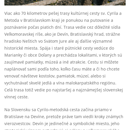
Viac ako 70 kilometrov pešej trasy kultúrnej cesty sv. Cyrila a
Metoda v Bratislavskom kraji je ponukou na putovanie a
poznávanie počas piatich dní. Trasa vedie cez dôležité sídla
Veľkomoravskej ríše, ako je Devín, Bratislavský hrad, strážne
hradisko Neštich vo Svätom Jure ale aj ďalšie významné
historické miesta. Spája i staré pútnické cesty vedúce do
Marianky či obce Doľany a prechádza lokalitami, v ktorých sú
zaujímavé pamiatky, múzeá a iné atrakcie. Cestu si môžete
naplánovať sami podľa toho, koľko času máte a či ho chcete
venovať návšteve kostolov, pamiatok, múzeí, alebo si
vychutnávať skvelé jedlá a vína malokarpatského regiónu.
Celá trasa totiž vedie po najstaršej a najznámejšej slovenskej
vínnej ceste.
Na Slovensku sa Cyrilo-metodská cesta začína priamo v
Bratislave na Devíne, pretože práve tam viedli kroky známych
vierozvestcov. Devín je jedinečné a symbolické miesto, jeho