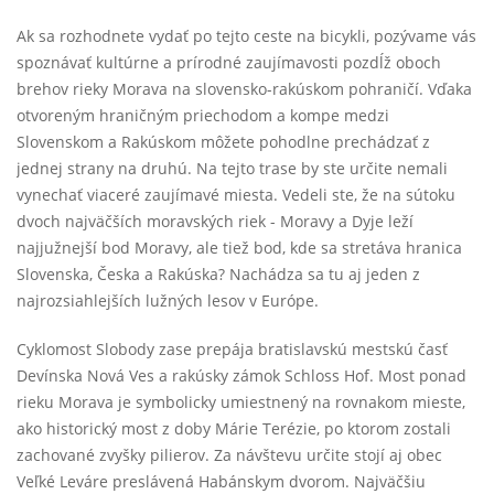
Ak sa rozhodnete vydať po tejto ceste na bicykli, pozývame vás
spoznávať kultúrne a prírodné zaujímavosti pozdĺž oboch
brehov rieky Morava na slovensko-rakúskom pohraničí. Vďaka
otvoreným hraničným priechodom a kompe medzi
Slovenskom a Rakúskom môžete pohodlne prechádzať z
jednej strany na druhú. Na tejto trase by ste určite nemali
vynechať viaceré zaujímavé miesta. Vedeli ste, že na sútoku
dvoch najväčších moravských riek - Moravy a Dyje leží
najjužnejší bod Moravy, ale tiež bod, kde sa stretáva hranica
Slovenska, Česka a Rakúska? Nachádza sa tu aj jeden z
najrozsiahlejších lužných lesov v Európe.
Cyklomost Slobody zase prepája bratislavskú mestskú časť
Devínska Nová Ves a rakúsky zámok Schloss Hof. Most ponad
rieku Morava je symbolicky umiestnený na rovnakom mieste,
ako historický most z doby Márie Terézie, po ktorom zostali
zachované zvyšky pilierov. Za návštevu určite stojí aj obec
Veľké Leváre preslávená Habánskym dvorom. Najväčšiu