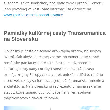
susedom. Takto symbolicky podujatie znovu prepojí Gemer v
jeho pôvodnej veľkosti. Viac informácií sa dozviete na
www.gotickacesta.sk/ponad-hranice
.
Pamiatky kultúrnej cesty Transromanica
na Slovensku
Slovensko je často opisované ako krajina hradov, na svojom
území však ukrýva aj menej známe, no mimoriadne cenné
románske pamiatky, ktoré sú súčasťou medzinárodnej
kultúrnej cesty Rady Európy Transromanica. Táto trasa
prepája krajiny Európy cez architektonické dedičstvo raného
stredoveku, kedy sa formovalo jedinečné románske umenie a
architektúra. Na Slovensku ju reprezentujú najmä sakrálne
stavby, ktoré spájajú duchovný rozmer s remeselným
majstrovstvom a dávkou tajomna.