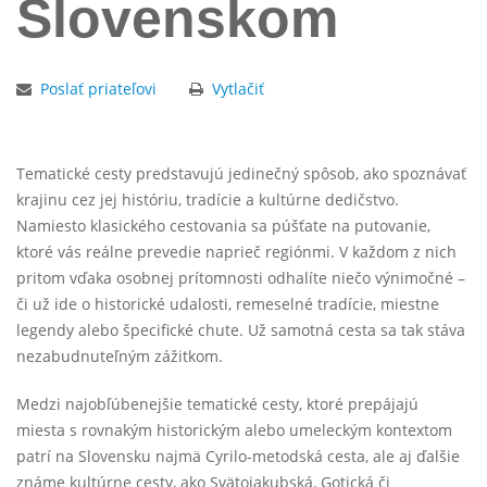
Slovenskom
Poslať priateľovi
Vytlačiť
Tematické cesty predstavujú jedinečný spôsob, ako spoznávať
krajinu cez jej históriu, tradície a kultúrne dedičstvo.
Namiesto klasického cestovania sa púšťate na putovanie,
ktoré vás reálne prevedie naprieč regiónmi. V každom z nich
pritom vďaka osobnej prítomnosti odhalíte niečo výnimočné –
či už ide o historické udalosti, remeselné tradície, miestne
legendy alebo špecifické chute. Už samotná cesta sa tak stáva
nezabudnuteľným zážitkom.
Medzi najobľúbenejšie tematické cesty, ktoré prepájajú
miesta s rovnakým historickým alebo umeleckým kontextom
patrí na Slovensku najmä Cyrilo-metodská cesta, ale aj ďalšie
známe kultúrne cesty, ako Svätojakubská, Gotická či