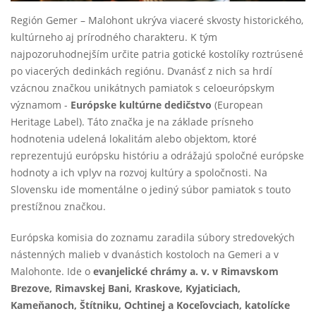
Región Gemer – Malohont ukrýva viaceré skvosty historického,
kultúrneho aj prírodného charakteru. K tým
najpozoruhodnejším určite patria gotické kostolíky roztrúsené
po viacerých dedinkách regiónu. Dvanásť z nich sa hrdí
vzácnou značkou unikátnych pamiatok s celoeurópskym
významom -
Európske kultúrne dedičstvo
(European
Heritage Label). Táto značka je na základe prísneho
hodnotenia udelená lokalitám alebo objektom, ktoré
reprezentujú európsku históriu a odrážajú spoločné európske
hodnoty a ich vplyv na rozvoj kultúry a spoločnosti. Na
Slovensku ide momentálne o jediný súbor pamiatok s touto
prestížnou značkou.
Európska komisia do zoznamu zaradila súbory stredovekých
nástenných malieb v dvanástich kostoloch na Gemeri a v
Malohonte. Ide o
evanjelické chrámy a. v. v Rimavskom
Brezove, Rimavskej Bani, Kraskove, Kyjaticiach,
Kameňanoch, Štítniku, Ochtinej a Koceľovciach, katolícke