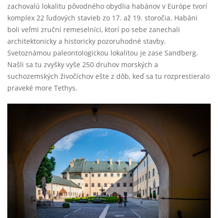
zachovalú lokalitu pôvodného obydlia habánov v Európe tvorí
komplex 22 ľudových stavieb zo 17. až 19. storočia. Habáni
boli veľmi zruční remeselníci, ktorí po sebe zanechali
architektonicky a historicky pozoruhodné stavby.
Svetoznámou paleontologickou lokalitou je zase Sandberg.
Našli sa tu zvyšky vyše 250 druhov morských a
suchozemských živočíchov ešte z dôb, keď sa tu rozprestieralo
praveké more Tethys.