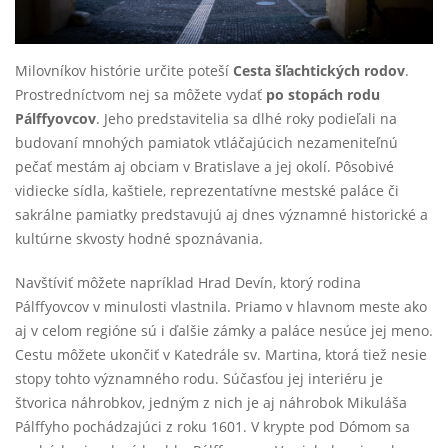
Milovníkov histórie určite poteší
Cesta šľachtických rodov
.
Prostredníctvom nej sa môžete vydať
po stopách rodu
Pálffyovcov
. Jeho predstavitelia sa dlhé roky podieľali na
budovaní mnohých pamiatok vtláčajúcich nezameniteľnú
pečať mestám aj obciam v Bratislave a jej okolí. Pôsobivé
vidiecke sídla, kaštiele, reprezentatívne mestské paláce či
sakrálne pamiatky predstavujú aj dnes významné historické a
kultúrne skvosty hodné spoznávania.
Navštíviť môžete napríklad Hrad Devín, ktorý rodina
Pálffyovcov v minulosti vlastnila. Priamo v hlavnom meste ako
aj v celom regióne sú i ďalšie zámky a paláce nesúce jej meno.
Cestu môžete ukončiť v Katedrále sv. Martina, ktorá tiež nesie
stopy tohto významného rodu. Súčasťou jej interiéru je
štvorica náhrobkov, jedným z nich je aj náhrobok Mikuláša
Pálffyho pochádzajúci z roku 1601. V krypte pod Dómom sa