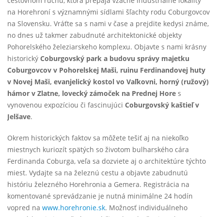
cestovnom ruchu, ktorá prepája vzácne industriálne lokality
na Horehroní s významnými sídlami šľachty rodu Coburgovcov
na Slovensku. Vráťte sa s nami v čase a prejdite kedysi známe,
no dnes už takmer zabudnuté architektonické objekty
Pohorelského železiarskeho komplexu. Objavte s nami krásny
historický
Coburgovský park a budovu správy majetku
Coburgovcov v Pohorelskej Maši, ruinu Ferdinandovej huty
v Novej Maši, evanjelický kostol vo Vaľkovni, horný (ružový)
hámor v Zlatne, lovecký zámoček na Prednej Hore
s
vynovenou expozíciou či fascinujúci
Coburgovský kaštieľ v
Jelšave
.
Okrem historických faktov sa môžete tešiť aj na niekoľko
miestnych kuriozít spätých so životom bulharského cára
Ferdinanda Coburga, veľa sa dozviete aj o architektúre týchto
miest. Vydajte sa na železnú cestu a objavte zabudnutú
históriu železného Horehronia a Gemera. Registrácia na
komentované sprevádzanie je nutná minimálne 24 hodín
vopred na
www.horehronie.sk
. Možnosť individuálneho