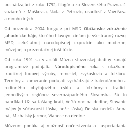
pochádzajúci z roku 1792, filagória zo Slovenského Pravna, či
voziareň z Moškovca, škola z Petrovíc, usadlosť z Vavrišova
a mnoho iných.
Od novembra 2004 funguje pri MSD
Občianske združenie
Jahodnícke háje
, ktorého hlavným cieľom je všestranný rozvoj
MSD, celoštátnej národopisnej expozície ako modernej
múzejnej a prezentačnej inštitúcie.
Od roku 1991 sa v areáli Múzea slovenskej dediny konajú
programové podujatia
Národopisného roka
s ukážkami
tradičnej ľudovej výroby, remesiel, zvykoslovia a folklóru.
Termíny a zameranie podujatí vychádzajú z kalendárneho a
rodinného obyčajového cyklu a folklórnych tradícií
jednotlivých regiónov severozápadného Slovenska. Sú to
napríklad Už sa fašiang kráti, Veľká noc na dedine, Stavanie
májov (v súčasnosti Láska, bože, láska), Detská nedeľa, Anna
bál, Michalský jarmok, Vianoce na dedine.
Múzeum ponúka aj možnosť občerstvenia a usporiadania