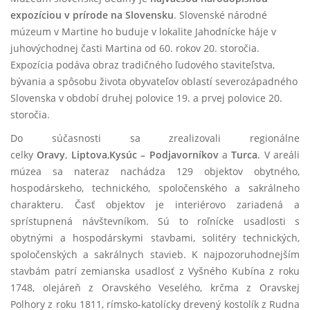
expozíciou v prírode na Slovensku
. Slovenské národné
múzeum v Martine ho buduje v lokalite Jahodnícke háje v
juhovýchodnej časti Martina od 60. rokov 20. storočia.
Expozícia podáva obraz tradičného ľudového staviteľstva,
bývania a spôsobu života obyvateľov oblastí severozápadného
Slovenska v období druhej polovice 19. a prvej polovice 20.
storočia.
Do súčasnosti sa zrealizovali regionálne
celky
Oravy
,
Liptova
,
Kysúc – Podjavorníkov
a
Turca
. V areáli
múzea sa nateraz nachádza 129 objektov obytného,
hospodárskeho, technického, spoločenského a sakrálneho
charakteru. Časť objektov je interiérovo zariadená a
sprístupnená návštevníkom. Sú to roľnícke usadlosti s
obytnými a hospodárskymi stavbami, solitéry technických,
spoločenských a sakrálnych stavieb. K najpozoruhodnejším
stavbám patrí zemianska usadlosť z Vyšného Kubína z roku
1748, olejáreň z Oravského Veselého, krčma z Oravskej
Polhory z roku 1811, rímsko-katolícky drevený kostolík z Rudna