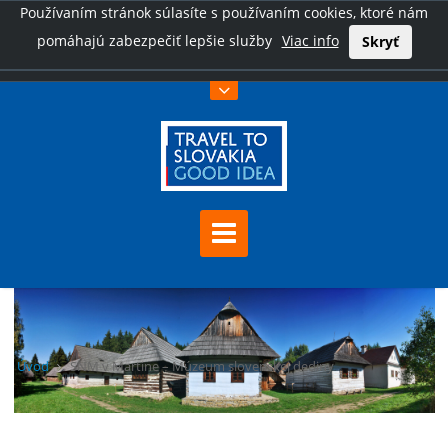
Používaním stránok súlasíte s používaním cookies, ktoré nám
pomáhajú zabezpečiť lepšie služby
Viac info
Skryť
Úvod
SNM v Martine – Múzeum slovenskej dediny