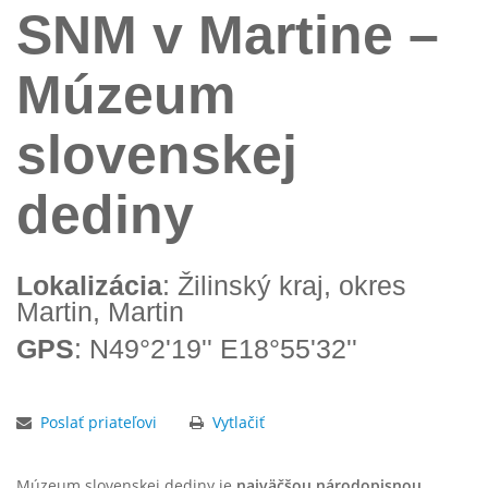
SNM v Martine –
Múzeum
slovenskej
dediny
Lokalizácia
: Žilinský kraj, okres
Martin, Martin
GPS
: N49°2'19'' E18°55'32''
Poslať priateľovi
Vytlačiť
Múzeum slovenskej dediny je
najväčšou národopisnou