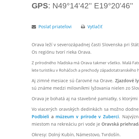
GPS
: N49°14'42'' E19°20'46''
Poslať priateľovi
Vytlačiť
Orava leží v severozápadnej časti Slovenska pri št
Os regiónu tvorí rieka Orava.
Z prírodného hľadiska má Orava takmer všetko. Malá Fat
lete turistiku v Roháčoch a prechody západotatranského h
Aj zimné mesiace sú čarovné na Orave.
Zjazdové l
sú známe medzi milovníkmi lyžovania nielen zo Sloven
Orava je bohatá aj na stavebné pamiatky, s ktorými
Vo viacerých oravských dedinkách sa možno dodnes 
Podbieli
a
múzeum v prírode v Zuberci
. Najvýzn
miestom na rekreáciu pri vode je
Oravská priehrad
Okresy: Dolný Kubín, Námestovo, Tvrdošín.