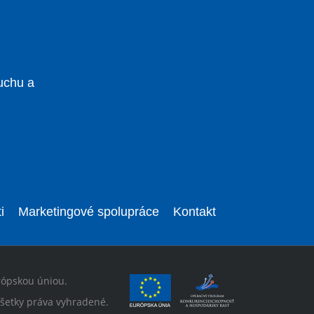
uchu a
i
Marketingové spolupráce
Kontakt
rópskou úniou.
šetky práva vyhradené.