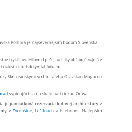
ravská Polhora je najsevernejším bodom Slovenska.
stov i cyklistov. Milovníci pešej turistiky obľubujú najmä v
ia takisto k turistickým lahôdkam.
 túry Skorušinskými vrchmi alebo Oravskou Magurou
hrad
vypínajúci sa na skale nad riekou Orava.
ia je
pamiatková rezervácia ľudovej architektúry v
toly
v
Tvrdošíne
,
Leštinách
a Istebnom. Najlepším