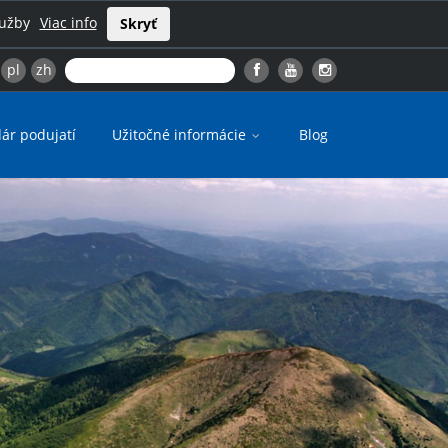
lužby
Viac info
Skryť
pl
zh
ár podujatí
Užitočné informácie
Blog