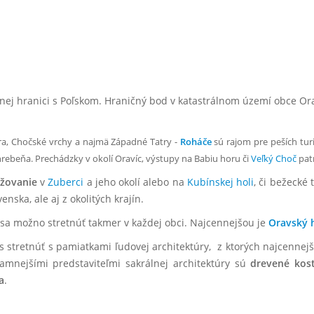
átnej hranici s Poľskom. Hraničný bod v katastrálnom území obce O
ra, Chočské vrchy a najmä Západné Tatry -
Roháče
sú rajom pre peších turi
rebeňa. Prechádzky v okolí Oravíc, výstupy na Babiu horu či
Veľký Choč
patr
yžovanie
v
Zuberci
a jeho okolí alebo na
Kubínskej holi
, či bežecké
ska, ale aj z okolitých krajín.
 sa možno stretnúť takmer v každej obci. Najcennejšou je
Oravský 
stretnúť s pamiatkami ľudovej architektúry, z ktorých najcennejš
amnejšími predstaviteľmi sakrálnej architektúry sú
drevené kos
a
.