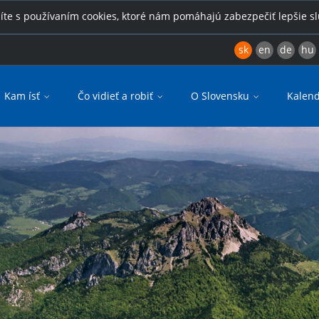
íte s používaním cookies, ktoré nám pomáhajú zabezpečiť lepšie s
sk
en
de
hu
Kam ísť
Čo vidieť a robiť
O Slovensku
Kalend