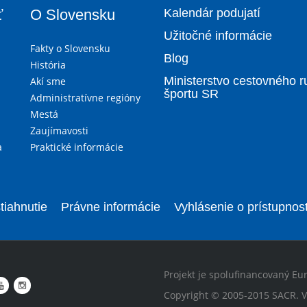
ť
O Slovensku
Kalendár podujatí
Užitočné informácie
Fakty o Slovensku
Blog
História
Ministerstvo cestovného r
Akí sme
športu SR
Administratívne regióny
Mestá
Zaujímavosti
a
Praktické informácie
tiahnutie
Právne informácie
Vyhlásenie o prístupnost
Projekt je spolufinancovaný Eu
Copyright © 2005-2015 SACR. V