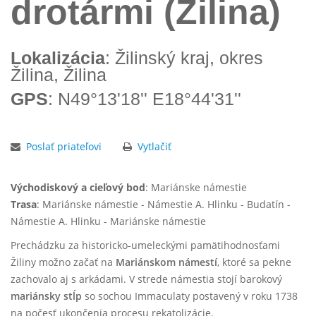
drotármi (Žilina)
Lokalizácia
: Žilinský kraj, okres
Žilina, Žilina
GPS
: N49°13'18'' E18°44'31''
Poslať priateľovi
Vytlačiť
Východiskový a cieľový bod
: Mariánske námestie
Trasa
: Mariánske námestie - Námestie A. Hlinku - Budatín -
Námestie A. Hlinku - Mariánske námestie
Prechádzku za historicko-umeleckými pamätihodnosťami
Žiliny možno začať na
Mariánskom námestí
, ktoré sa pekne
zachovalo aj s arkádami. V strede námestia stojí barokový
mariánsky stĺp
so sochou Immaculaty postavený v roku 1738
na počesť ukončenia procesu rekatolizácie.