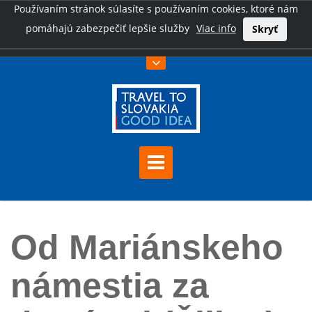
Používaním stránok súlasíte s používaním cookies, ktoré nám
pomáhajú zabezpečiť lepšie služby
Viac info
Skryť
Úvod
Od Mariánskeho námestia za drotármi (Žilina)
Od Mariánskeho
námestia za