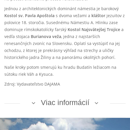
Jednou z architektonických dominánt námestia je barokový
Kostol sv. Pavla Apoštola
s dvoma vežami a
kláštor
jezuitov z
polovice 18. storočia. Susednému Námestiu A. Hlinku zase
dominuje rímskokatolícky farský
Kostol Najsvätejšej Trojice
a
vedľa stojaca
Burianova veža
, jedna z najstarších
renesančných zvoníc na Slovensku. Oplatí sa vystúpiť na jej
ochodzu, z ktorej je prekrásny výhľad na strechy a uličky
historického jadra Žiliny a na panorámu okolitých pohorí.
Naše kroky potom smerujú ku hradu Budatín ležiacom na
sútoku riek Váh a Kysuca.
Zdroj: Vydavateľstvo DAJAMA
Viac informácií