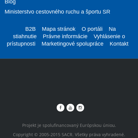
Blog
Ministerstvo cestovného ruchu a športu SR
B2B
Mapa stránok
O portáli
Na
stiahnutie
Právne informácie
Vyhlásenie o
prístupnosti
Marketingové spolupráce
Kontakt
Projekt je spolufinancovaný Európskou úniou.
Copyright © 2005-2015 SACR. Všetky práva vyhradené.