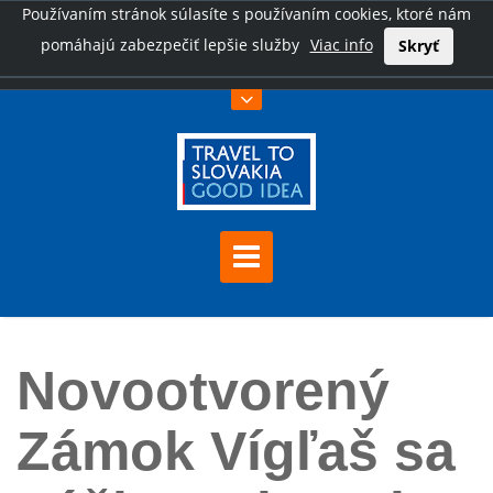
Používaním stránok súlasíte s používaním cookies, ktoré nám
pomáhajú zabezpečiť lepšie služby
Viac info
Skryť
Úvod
Novootvorený Zámok Vígľaš sa páči verejnosti
Novootvorený
Zámok Vígľaš sa