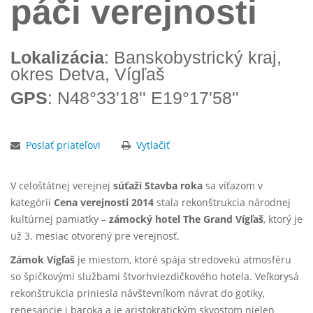
páči verejnosti
Lokalizácia
: Banskobystrický kraj,
okres Detva, Vígľaš
GPS
: N48°33'18'' E19°17'58''
Poslať priateľovi
Vytlačiť
V celoštátnej verejnej
súťaži Stavba roka
sa víťazom v
kategórii
Cena verejnosti 2014
stala rekonštrukcia národnej
kultúrnej pamiatky –
zámocký hotel The Grand Vígľaš
, ktorý je
už 3. mesiac otvorený pre verejnosť.
Zámok Vígľaš
je miestom, ktoré spája stredovekú atmosféru
so špičkovými službami štvorhviezdičkového hotela. Veľkorysá
rekonštrukcia priniesla návštevníkom návrat do gotiky,
renesancie i baroka a je aristokratickým skvostom nielen