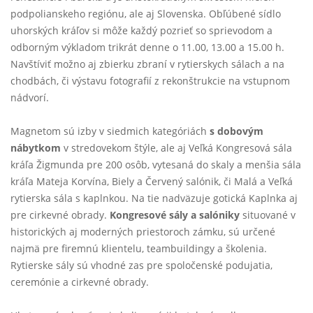
podpolianskeho regiónu, ale aj Slovenska. Obľúbené sídlo
uhorských kráľov si môže každý pozrieť so sprievodom a
odborným výkladom trikrát denne o 11.00, 13.00 a 15.00 h.
Navštíviť možno aj zbierku zbraní v rytierskych sálach a na
chodbách, či výstavu fotografií z rekonštrukcie na vstupnom
nádvorí.
Magnetom sú izby v siedmich kategóriách
s dobovým
nábytkom
v stredovekom štýle, ale aj Veľká Kongresová sála
kráľa Žigmunda pre 200 osôb, vytesaná do skaly a menšia sála
kráľa Mateja Korvína, Biely a Červený salónik, či Malá a Veľká
rytierska sála s kaplnkou. Na tie nadväzuje gotická Kaplnka aj
pre cirkevné obrady.
Kongresové sály a salóniky
situované v
historických aj moderných priestoroch zámku, sú určené
najmä pre firemnú klientelu, teambuildingy a školenia.
Rytierske sály sú vhodné zas pre spoločenské podujatia,
ceremónie a cirkevné obrady.