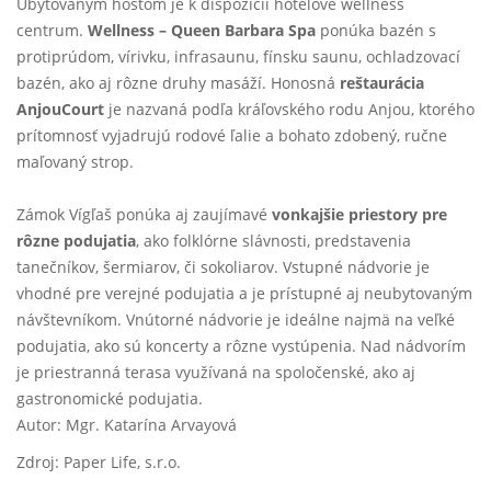
Ubytovaným hosťom je k dispozícii hotelové wellness
centrum.
Wellness – Queen Barbara Spa
ponúka bazén s
protiprúdom, vírivku, infrasaunu, fínsku saunu, ochladzovací
bazén, ako aj rôzne druhy masáží. Honosná
reštaurácia
AnjouCourt
je nazvaná podľa kráľovského rodu Anjou, ktorého
prítomnosť vyjadrujú rodové ľalie a bohato zdobený, ručne
maľovaný strop.
Zámok Vígľaš ponúka aj zaujímavé
vonkajšie priestory pre
rôzne podujatia
, ako folklórne slávnosti, predstavenia
tanečníkov, šermiarov, či sokoliarov. Vstupné nádvorie je
vhodné pre verejné podujatia a je prístupné aj neubytovaným
návštevníkom. Vnútorné nádvorie je ideálne najmä na veľké
podujatia, ako sú koncerty a rôzne vystúpenia. Nad nádvorím
je priestranná terasa využívaná na spoločenské, ako aj
gastronomické podujatia.
Autor: Mgr. Katarína Arvayová
Zdroj: Paper Life, s.r.o.