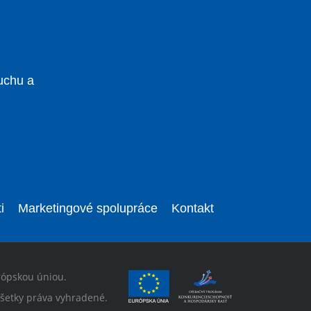
uchu a
i
Marketingové spolupráce
Kontakt
rópskou úniou.
šetky práva vyhradené.