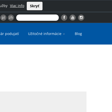
lužby
Viac info
Skryť
pl
zh
ár podujatí
Užitočné informácie
Blog