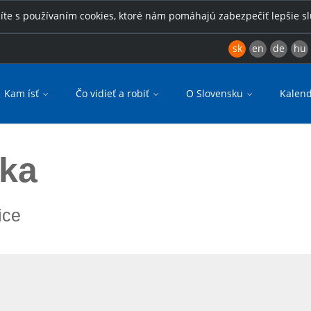
íte s používaním cookies, ktoré nám pomáhajú zabezpečiť lepšie s
sk
en
de
hu
Kam ísť
Čo vidieť a robiť
O Slovensku
Kalend
ika
ice