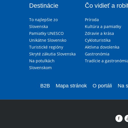
Destinácie
Čo vidieť a robi
To najlepšie zo
Príroda
Slovenska
Kultúra a pamiatky
Pamiatky UNESCO
Zdravie a krása
Unikátne Slovensko
Cykloturistika
Turistické regióny
Aktívna dovolenka
Skryté zákutia Slovenska
Gastronómia
Na potulkách
Tradície a gastronómi
Slovenskom
B2B
Mapa stránok
O portáli
Na s