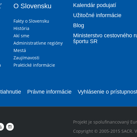
ť
O Slovensku
Kalendár podujatí
Užitočné informácie
Fakty o Slovensku
Blog
História
Ministerstvo cestovného r
Akí sme
športu SR
Administratívne regióny
Mestá
Zaujímavosti
a
Praktické informácie
tiahnutie
Právne informácie
Vyhlásenie o prístupnost
Projekt je spolufinancovaný Eu
Copyright © 2005-2015 SACR. V