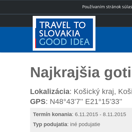
Používaním stránok súlas
Úvod
Najkrajšia gotika
Najkrajšia got
Lokalizácia
: Košický kraj, Koš
GPS
: N48°43'7'' E21°15'33''
Termín konania
: 6.11.2015 - 8.11.2015
Typ podujatia
: iné podujatie