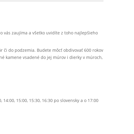
čo vás zaujíma a všetko uvidíte z toho najlepšieho
chór či do podzemia. Budete môcť obdivovať 600 rokov
bné kamene vsadené do jej múrov i dierky v múroch,
, 14:00, 15:00, 15:30, 16:30 po slovensky a o 17:00