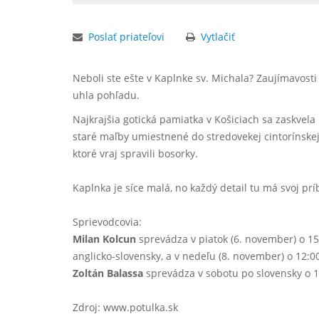
Poslať priateľovi
Vytlačiť
Neboli ste ešte v Kaplnke sv. Michala? Zaujímavosti
uhla pohľadu.
Najkrajšia gotická pamiatka v Košiciach sa zaskvela
staré maľby umiestnené do stredovekej cintorínske
ktoré vraj spravili bosorky.
Kaplnka je síce malá, no každý detail tu má svoj prí
Sprievodcovia:
Milan Kolcun
sprevádza v piatok (6. november) o 15:3
anglicko-slovensky, a v nedeľu (8. november) o 12:00,
Zoltán Balassa
sprevádza v sobotu po slovensky o 1
Zdroj: www.potulka.sk