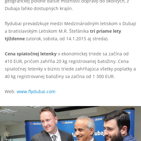
geografickej polohe ďalšie možnosti dopravy do okolitých, z
Dubaja ľahko dostupných krajín.
flydubai prevádzkuje medzi Medzinárodným letiskom v Dubaji
a bratislavským Letiskom M.R. Štefánika
tri priame lety
týždenne
(utorok, sobota, od 14.1.2015 aj streda).
Cena spiatočnej letenky
v ekonomickej triede sa začína od
410 EUR, pričom zahŕňa 20 kg registrovanej batožiny. Cena
spiatočnej letenky v biznis triede zahŕňajúca všetky poplatky a
40 kg registrovanej batožiny sa začína od 1 300 EUR.
Web:
www.flydubai.com