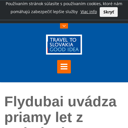
Používaním stránok súlasíte s používaním cookies, ktoré nám
pomáhajú zabezpečiť lepšie služby
Viac info
Skryť
Úvod
Flydubai uvádza priamy let z Dubaja do Bratislavy
Flydubai uvádza
priamy let z