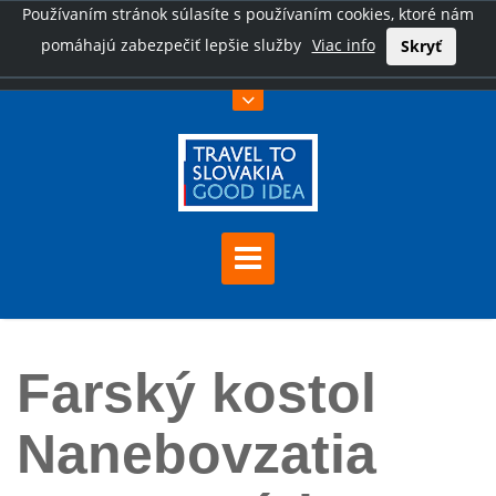
Používaním stránok súlasíte s používaním cookies, ktoré nám
pomáhajú zabezpečiť lepšie služby
Viac info
Skryť
Úvod
Farský kostol Nanebovzatia Panny Márie v Banskej Bystrici
Farský kostol
Nanebovzatia