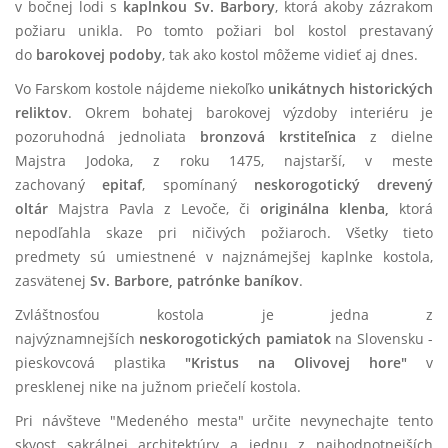
v bočnej lodi s
kaplnkou Sv. Barbory
, ktorá akoby zázrakom
požiaru unikla. Po tomto požiari bol kostol prestavaný
do
barokovej podoby
, tak ako kostol môžeme vidieť aj dnes.
Vo Farskom kostole nájdeme niekoľko
unikátnych historických
reliktov
. Okrem bohatej barokovej výzdoby interiéru je
pozoruhodná jednoliata
bronzová krstiteľnica
z dielne
Majstra Jodoka, z roku 1475, najstarší, v meste
zachovaný
epitaf
, spomínaný
neskorogotický drevený
oltár
Majstra Pavla z Levoče, či
originálna klenba,
ktorá
nepodľahla skaze pri ničivých požiaroch. Všetky tieto
predmety sú umiestnené v najznámejšej kaplnke kostola,
zasvätenej
Sv. Barbore, patrónke baníkov
.
Zvláštnosťou kostola je jedna z
najvýznamnejších
neskorogotických
pamiatok
na Slovensku -
pieskovcová plastika
"Kristus na Olivovej hore"
v
presklenej nike na južnom priečelí kostola.
Pri návšteve "Medeného mesta" určite nevynechajte tento
skvost sakrálnej architektúry a jednu z najhodnotnejších