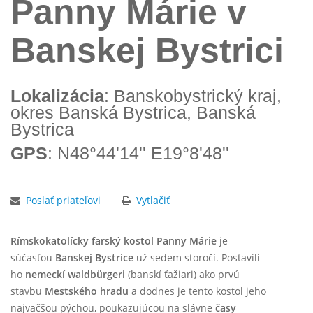
Panny Márie v
Banskej Bystrici
Lokalizácia
: Banskobystrický kraj,
okres Banská Bystrica, Banská
Bystrica
GPS
: N48°44'14'' E19°8'48''
Poslať priateľovi
Vytlačiť
Rímskokatolícky farský kostol Panny Márie
je
súčasťou
Banskej Bystrice
už sedem storočí. Postavili
ho
nemeckí waldbürgeri
(banskí ťažiari) ako prvú
stavbu
Mestského hradu
a dodnes je tento kostol jeho
najväčšou pýchou, poukazujúcou na slávne
časy