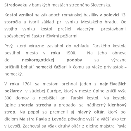
Stredoveku
v banských mestách stredného Slovenska.
Kostol vznikol
na základoch románskej baziliky
v polovici 13.
storočia
a tvoril základ pri vzniku Mestského hradu. Od
svojho vzniku kostol prešiel viacerými prestavbami,
spôsobenými často ničivými požiarmi.
Prvý, ktorý výrazne zasiahol do vzhľadu Farského kostola
postihol mesto v
roku 1500
. Na jeho obnove
do
neskorogotickej podoby
sa výrazne
pričinili bohatí
nemeckí ťažiari
, k čomu sa viaže prívlastok –
nemecký.
V
roku 1761
sa mestom prehnal jeden
z najničivejších
požiarov
v súdobej Európe, ktorý v meste úplne zničil vyše
300 domov a neobišiel ani Farský kostol. Na kostole
úplne
zhorela strecha
a prepadol sa nádherný
klenbový
strop
. Na popol sa premenil aj
hlavný oltár
, ktorý bol
dielom
Majstra Pavla z Levoče
, pôvodne vyšší a väčší ako ten
v Levoči. Zachoval sa však druhý oltár z dielne majstra Pavla