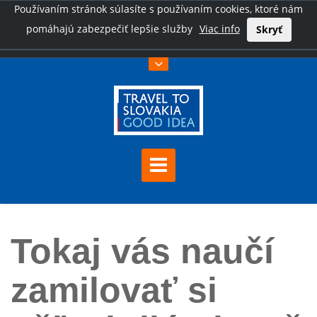
Používaním stránok súlasíte s používaním cookies, ktoré nám
pomáhajú zabezpečiť lepšie služby
Viac info
Skryť
Úvod
Tokaj vás naučí zamilovať si ušľachtilú pleseň
Tokaj vás naučí
zamilovať si