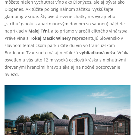
môžete nielen vychutnať víno ako Dionýzos, ale aj bývať ako
Diogenes. Ak túžite po originálnom zážitku, vyskúšajte
glamping v sude. Štýlové drevené chatky nezvyčajného
„strihu“ (spolu s apartmánovým domom so saunou) nájdete
napríklad v
Malej Tŕni
, a to priamo v areáli elitného vinárstva.
Práve vína z
Tokaj Macík Winery
reprezentujú Slovensko v
slávnom tematickom parku Cité du vin vo francúzskom
Bordeaux. Tvar suda má aj neďaleká
vyhliadková veža
. Vďaka
osvetleniu vás táto 12 m vysoká oceľová kráska s mohutnými
drevenými hranolmi hravo zláka aj na nočné pozorovanie
hviezd.