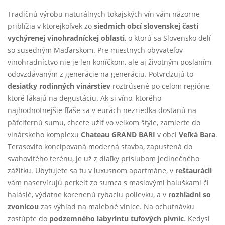
Tradičnú výrobu naturálnych tokajských vín vám názorne
priblížia v ktorejkoľvek zo
siedmich obcí slovenskej časti
vychýrenej vinohradníckej oblasti
, o ktorú sa Slovensko delí
so susedným Maďarskom. Pre miestnych obyvateľov
vinohradníctvo nie je len koníčkom, ale aj životným poslaním
odovzdávaným z generácie na generáciu. Potvrdzujú to
desiatky rodinných vinárstiev
roztrúsené po celom regióne,
ktoré lákajú na degustáciu. Ak si víno, ktorého
najhodnotnejšie fľaše sa v eurách nezriedka dostanú na
päťcifernú sumu, chcete užiť vo veľkom štýle, zamierte do
vinárskeho komplexu
Chateau GRAND BARI
v obci
Veľká Bara
.
Terasovito koncipovaná moderná stavba, zapustená do
svahovitého terénu, je už z diaľky prísľubom jedinečného
zážitku. Ubytujete sa tu v luxusnom apartmáne, v
reštaurácii
vám naservírujú perkelt zo sumca s maslovými haluškami či
haláslé, výdatne korenenú rybaciu polievku, a v
rozhľadni so
zvonicou
zas výhľad na malebné vinice. Na ochutnávku
zostúpte do
podzemného labyrintu tufových pivníc
. Kedysi