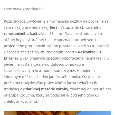
Foto: www.grandbari.sk
Rozprávkové ubytovanie a gurmánske pôžitky na počkanie sa
vám núkajú aj v neďalekej
Borši
. Vstúpte do obnoveného
renesančného kaštieľa
zo 16. storočia a prostredníctvom
akčnej hry vo virtuálnej realite spoznajte príbeh vodcu
posledného protihabsburského povstania, ktorý sa tu narodil.
Dobrodružné zážitky chutne doplní obed v
Reštaurácii u
kňažnej
. Z regionálnych špecialít odporúčame najmä králičiu
pečeň na rošte s tokajskou dulovou omáčkou a
karamelizovaným hroznom – samozrejme, v spojení s
lahodným dúškom žiarivo jantárového moku. Ozaj, viete,
prečo má tokajské víno práve takúto farbu? Vďačí za ňu
tradičnej
oxidatívnej metóde výroby
, založenej na neustálom
prístupe vzduchu, ktorý sa podpísal aj pod jeho typickú
chlebovinkovú chuť.