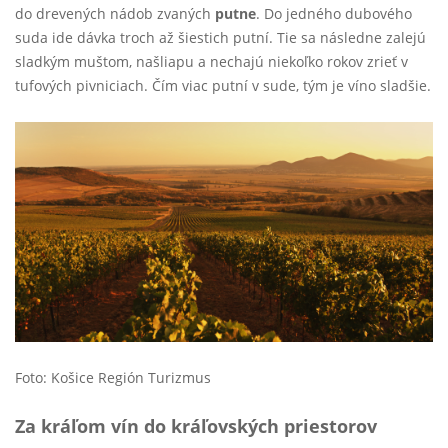
do drevených nádob zvaných
putne
. Do jedného dubového
suda ide dávka troch až šiestich putní. Tie sa následne zalejú
sladkým muštom, našliapu a nechajú niekoľko rokov zrieť v
tufových pivniciach. Čím viac putní v sude, tým je víno sladšie.
Foto: Košice Región Turizmus
Za kráľom vín do kráľovských priestorov