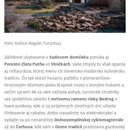
Foto: Košice Región Turizmus
Zážitkové ubytovanie v
Sudovom domčeku
ponúka aj
Penzión Zlata Putňa
vo
Viničkách
. Vaše zmysly tu však opantá
aj reštaurácia, ktorej menu ctí slovensko-maďarskú kulinársku
tradíciu. Čo tak skúsiť husaciu paštétu s pomarančovo-
hroznovým džemom alebo krúpové rizoto s lesnými hubami a
ovčím syrom? Ak sa vám zažiada pohyb, turistické chodníky
vás spoľahlivo zavedú k
mŕtvemu ramenu rieky Bodrog
v
tvare podkovy, kde si za príjemných slnečných dní užijete
člnkovanie aj rybolov. Alebo nasadnite na elektrobicykel a
vydajte sa po nenáročnej
Dolnozemplínskej cyklomagistrále
až do
Čerhova
, kde vám v
Dome tradícií
predstavia gazdovský