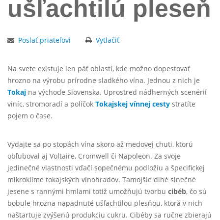
ušľachtilú pleseň
Poslať priateľovi
Vytlačiť
Na svete existuje len päť oblastí, kde možno dopestovať
hrozno na výrobu prírodne sladkého vína. Jednou z nich je
Tokaj
na východe Slovenska. Uprostred nádherných scenérií
viníc, stromoradí a políčok
Tokajskej vínnej cesty
stratíte
pojem o čase.
Vydajte sa po stopách vína skoro až medovej chuti, ktorú
obľuboval aj Voltaire, Cromwell či Napoleon. Za svoje
jedinečné vlastnosti vďačí sopečnému podložiu a špecifickej
mikroklíme tokajských vinohradov. Tamojšie dlhé slnečné
jesene s rannými hmlami totiž umožňujú tvorbu
cibéb
, čo sú
bobule hrozna napadnuté ušľachtilou plesňou, ktorá v nich
naštartuje zvýšenú produkciu cukru. Cibéby sa ručne zbierajú