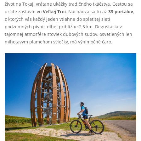
život na Tokaji vrátane ukážky tradičného tkáčstva. Cestou sa
určite zastavte vo
Veľkej Tŕni
. Nachádza sa tu až
33 portálov
,
z ktorých vás každý jeden vtiahne do spletitej sieti
podzemných pivníc dlhej približne 2,5 km. Degustácia v
tajomnej atmosfére stoviek dubových sudov, osvetlených len
mihotavým plameňom sviečky, má výnimočné čaro.