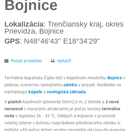
Bojnice
Lokalizácia
: Trenčiansky kraj, okres
Prievidza, Bojnice
GPS
: N48°46'43'' E18°34'29''
Poslať priateľovi
Vytlačiť
Termálne kúpalisko Čajka leží v kúpeľnom mestečku
Bojnice
s
peknou scenériou tamojšieho
zámku
v pozadí. Neďaleko sa
nachádzajú
kúpele
a
zoologická záhrada
.
V
piatich
bazénoch (plavecký 50m/2,5 m, 2 detské a
2 nové
nerezové
s viacerými atrakciami) je počas sezóny
termálna
voda
s teplotou 26 - 33 °C. Oddych a kúpanie v prostredí
sviežej zelene s kulisou rozprávkovo pôsobiacieho zámku si
môžete užiť počas letnej sezóny spravidla od júna do augusta.