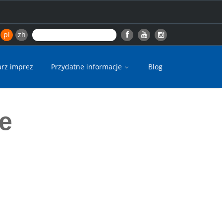
pl
zh
arz imprez
Przydatne informacje
Blog
ce