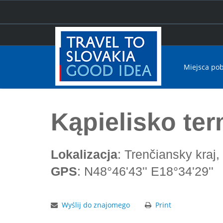
Miejsca po
Home
Kąpielisko termalne Čajka Bojnice
Kąpielisko te
Lokalizacja
: Trenčiansky kraj,
GPS
: N48°46'43'' E18°34'29''
Wyślij do znajomego
Print