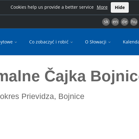
Cookies help us provide a better service
More
Hide
sk
en
de
hu
bytowe
Co zobaczyć i robić
O Słowacji
Kalend
rmalne Čajka Bojni
 okres Prievidza, Bojnice