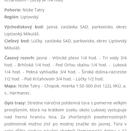
Pohorie:
Nízke Tatry
Región:
Liptovský
Východiskový bod:
Jasná, zastávka SAD, parkovisko, okres
Liptovský Mikuláš.
Cieľový bod:
Lúčky, zastávka SAD, parkovisko, okres Liptovský
Mikuláš.
Časový rozvrh:
Jasná - Vrbické pleso 1/4 hod. - Tri vody 3/4
hod. - Brhliská 1/4 hod. - Pod Orlou skalou 1/4 hod. - Luková
1/4 hod. - Pekná vyhliadka 3/4 hod. - Široká dolina-rázcestie
1/2 hod. - Pod Krčahovom 3/4 hod. - Lúčky 1/2 hod.
Mapa:
Nízke Tatry - Chopok, mierka 1:50 000 (list 122), VKÚ, a.
s., Harmanec.
Opis trasy:
Stredne náročná poldenná túra s pomerne veľkým
prevýšením, ktorá na krátkom úseku okolo Lukovej vystupuje
nad hornú hranicu lesa. Za zhoršených poveternostných
podmienok možno zísť po modrej značke do Jasnej. Túra v
celej dĺžke sleduje náučný chodník Demänovská dolina s 12