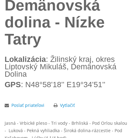
Demänovská
dolina - Nízke
Tatry
Lokalizácia
: Žilinský kraj, okres
Liptovský Mikuláš, Demänovská
Dolina
GPS
: N48°58'18'' E19°34'51''
Poslať priateľovi
Vytlačiť
Jasná - Vrbické pleso - Tri vody - Brhliská - Pod Orlou skalou
- Luková - Pekná vyhliadka - Široká dolina-rázcestie - Pod
Krčahovom - Lúčky (4 1/4 hod)