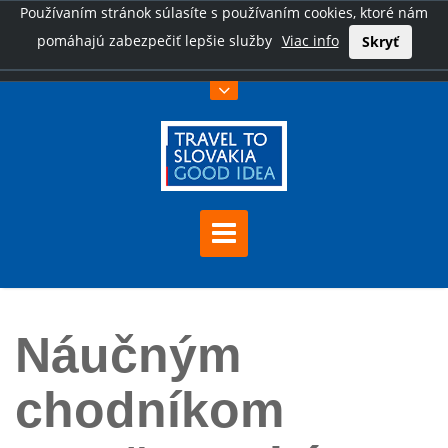
Používaním stránok súlasíte s používaním cookies, ktoré nám
pomáhajú zabezpečiť lepšie služby
Viac info
Skryť
Úvod
Náučným chodníkom Demänovská dolina - Nízke Tatry
Náučným
chodníkom