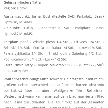
Gebirge:
Niedere Tatra
Region:
Liptov
Ausgangspunkt:
Jasná, Bushaltestelle SAD, Parkplatz, Bezirk
Liptovský Mikuláš.
Zielpunkt:
Lúčky, Bushaltestelle SAD, Parkplatz, Bezirk
Liptovský Mikuláš.
Zeitplan:
Jasná - Vrbické pleso 1/4 Std. - Tri vody 3/4 Std. -
Brhliská 1/4 Std. - Pod Orlou skalou 1/4 Std. - Luková 1/4 Std. -
Pekná vyhliadka 3/4 Std. - Široká dolina-Gabelung 1/2 Std. -
Pod Krčahovom 3/4 Std. - Lúčky 1/2 Std.
Karte:
Nízke Tatry - Chopok, Maßstab 1:50 000 (Blatt 122), VKÚ,
a. s., Harmanec.
Routenbeschreibung:
Mittelschwere Halbtagestour mit relativ
großem Höhenunterschied, die auf einem kurzen Abschnitt
bei Luková über die obere Waldgrenze führt. Bei einem
Wetterumschwung kann man auf dem blau markierten Pfad
nach Jasná zurücklaufen. Die Tour folgt auf der gesamten
Länge dem Lehrpfad Demänovská dolina mit 12