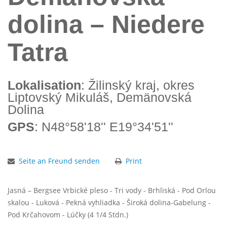
dolina – Niedere
Tatra
Lokalisation
: Žilinský kraj, okres
Liptovský Mikuláš, Demänovská
Dolina
GPS
: N48°58'18'' E19°34'51''
Seite an Freund senden
Print
Jasná – Bergsee Vrbické pleso - Tri vody - Brhliská - Pod Orlou
skalou - Luková - Pekná vyhliadka - Široká dolina-Gabelung -
Pod Krčahovom - Lúčky (4 1/4 Stdn.)