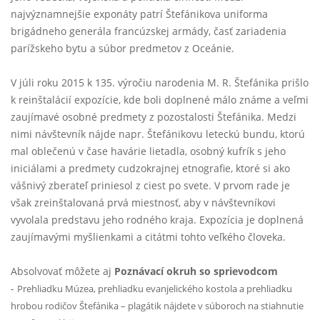
najvýznamnejšie exponáty patrí Štefánikova uniforma
brigádneho generála francúzskej armády, časť zariadenia
parížskeho bytu a súbor predmetov z Oceánie.
V júli roku 2015 k 135. výročiu narodenia M. R. Štefánika prišlo
k reinštalácií expozície, kde boli doplnené málo známe a veľmi
zaujímavé osobné predmety z pozostalosti Štefánika. Medzi
nimi návštevník nájde napr. Štefánikovu leteckú bundu, ktorú
mal oblečenú v čase havárie lietadla, osobný kufrík s jeho
iniciálami a predmety cudzokrajnej etnografie, ktoré si ako
vášnivý zberateľ priniesol z ciest po svete. V prvom rade je
však zreinštalovaná prvá miestnosť, aby v návštevníkovi
vyvolala predstavu jeho rodného kraja. Expozícia je doplnená
zaujímavými myšlienkami a citátmi tohto veľkého človeka.
Absolvovať môžete aj
Poznávací okruh so sprievodcom
-
Prehliadku Múzea, prehliadku evanjelického kostola a prehliadku
hrobou rodičov Štefánika – plagátik nájdete v súboroch na stiahnutie