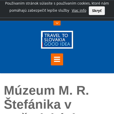
Používaním stránok súlasíte s používaním cookies, ktoré nám
pomáhajú zabezpečiť lepšie služby
Viac info
Skryť
Úvod
Múzeum M. R. Štefánika v Košariskách
Múzeum M. R.
Štefánika v