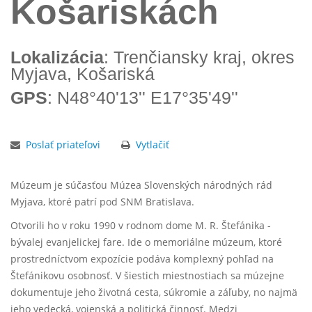
Košariskách
Lokalizácia
: Trenčiansky kraj, okres
Myjava, Košariská
GPS
: N48°40'13'' E17°35'49''
Poslať priateľovi
Vytlačiť
Múzeum je súčasťou
Múzea Slovenských národných rád
Myjava
, ktoré patrí pod SNM Bratislava.
Otvorili ho v roku 1990 v rodnom dome
M. R. Štefánika
-
bývalej evanjelickej fare. Ide o memoriálne múzeum, ktoré
prostredníctvom expozície podáva komplexný pohľad na
Štefánikovu osobnosť. V šiestich miestnostiach sa múzejne
dokumentuje jeho životná cesta, súkromie a záľuby, no najmä
jeho vedecká, vojenská a politická činnosť. Medzi