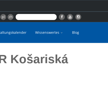
pl
zh
taltungskalender
Wissenswertes
Blog
R Košariská