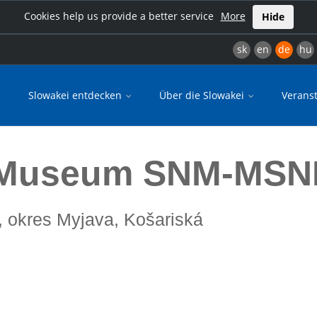
Cookies help us provide a better service
More
Hide
sk
en
de
hu
Slowakei entdecken
Über die Slowakei
Verans
ká
k Museum SNM-MSN
j, okres Myjava, Košariská