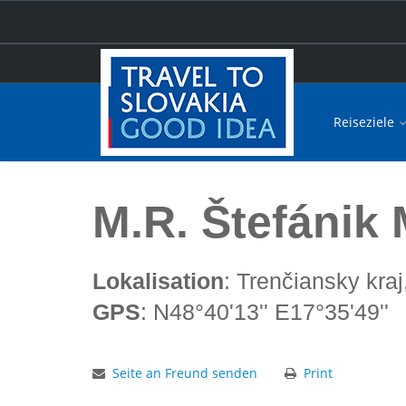
Reiseziele
Hauptseite
M.R. Štefánik Museum SNM-MSNR Košaris
M.R. Štefáni
Lokalisation
: Trenčiansky kra
GPS
: N48°40'13'' E17°35'49''
Seite an Freund senden
Print