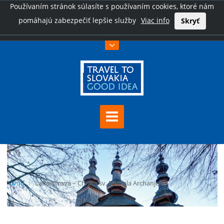
Používaním stránok súlasíte s používaním cookies, ktoré nám
pomáhajú zabezpečiť lepšie služby
Viac info
Skryť
Úvod
Ladomirová – Chrám sv. Michala Archanjela