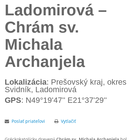
Ladomirová –
Chrám sv.
Michala
Archanjela
Lokalizácia
: Prešovský kraj, okres
Svidník, Ladomirová
GPS
: N49°19'47'' E21°37'29''
Poslať priateľovi
Vytlačiť
Gréckokatolícky drevený
Chrám sv. Michala Archanjela
bol