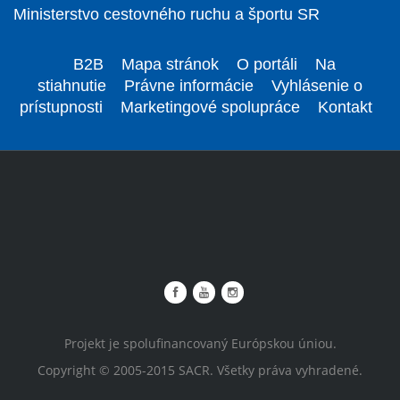
Ministerstvo cestovného ruchu a športu SR
B2B
Mapa stránok
O portáli
Na
stiahnutie
Právne informácie
Vyhlásenie o
prístupnosti
Marketingové spolupráce
Kontakt
Projekt je spolufinancovaný Európskou úniou.
Copyright © 2005-2015 SACR. Všetky práva vyhradené.