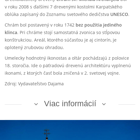
v roku 2008 s ďalšími 7 drevenými kostolmi Karpatského
oblúka zapísaný do Zoznamu svetového dedičstva
UNESCO
.
Chrám bol postavený v roku 1742
bez použitia jediného
klinca
. Pri chráme stojí samostatná zvonica so stĺpovou
konštrukciou. Areál, ktorého súčasťou je aj cintorín, je
oplotený zrubovou ohradou.
Umelecky hodnotný ikonostas a oltár pochádzajú z polovice
18. storočia. Ide o päťradovú drevenú architektúru vyplnenú
ikonami, z ktorých časť bola zničená v 2. svetovej vojne.
Zdroj: Vydavateľstvo Dajama
Viac informácií