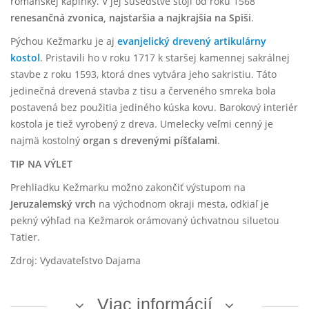
románskej kaplnky. V jej susedstve stojí od roku 1568
renesančná zvonica, najstaršia a najkrajšia na Spiši
.
Pýchou Kežmarku je aj
evanjelický drevený artikulárny
kostol
. Pristavili ho v roku 1717 k staršej kamennej sakrálnej
stavbe z roku 1593, ktorá dnes vytvára jeho sakristiu. Táto
jedinečná drevená stavba z tisu a červeného smreka bola
postavená bez použitia jediného kúska kovu. Barokový interiér
kostola je tiež vyrobený z dreva. Umelecky veľmi cenný je
najmä kostolný
organ s drevenými píšťalami
.
TIP NA VÝLET
Prehliadku Kežmarku možno zakončiť výstupom na
Jeruzalemský vrch
na východnom okraji mesta, odkiaľ je
pekný výhľad na Kežmarok orámovaný úchvatnou siluetou
Tatier.
Zdroj: Vydavateľstvo Dajama
Viac informácií