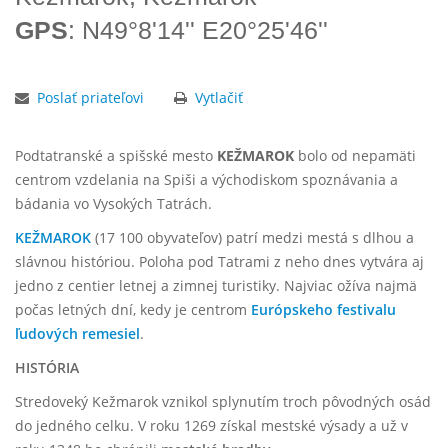
GPS
: N49°8'14'' E20°25'46''
Poslať priateľovi
Vytlačiť
Podtatranské a spišské mesto
KEŽMAROK
bolo od nepamäti
centrom vzdelania na Spiši a východiskom spoznávania a
bádania vo Vysokých Tatrách.
KEŽMAROK
(17 100 obyvateľov) patrí medzi mestá s dlhou a
slávnou históriou. Poloha pod Tatrami z neho dnes vytvára aj
jedno z centier letnej a zimnej turistiky. Najviac ožíva najmä
počas letných dní, kedy je centrom
Európskeho festivalu
ľudových remesiel
.
HISTÓRIA
Stredoveký Kežmarok vznikol splynutím troch pôvodných osád
do jedného celku. V roku 1269 získal mestské výsady a už v