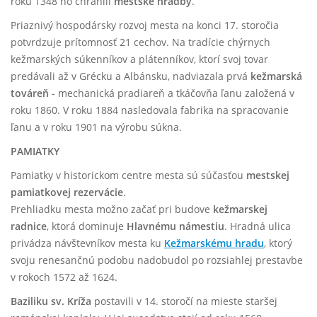
roku 1348 ho chránili
mestské hradby
.
Priaznivý hospodársky rozvoj mesta na konci 17. storočia
potvrdzuje prítomnosť 21 cechov. Na tradície chýrnych
kežmarských súkenníkov a plátenníkov, ktorí svoj tovar
predávali až v Grécku a Albánsku, nadviazala prvá
kežmarská
továreň
- mechanická pradiareň a tkáčovňa ľanu založená v
roku 1860. V roku 1884 nasledovala fabrika na spracovanie
ľanu a v roku 1901 na výrobu súkna.
PAMIATKY
Pamiatky v historickom centre mesta sú súčasťou
mestskej
pamiatkovej rezervácie
.
Prehliadku mesta možno začať pri budove
kežmarskej
radnice
, ktorá dominuje
Hlavnému námestiu
. Hradná ulica
privádza návštevníkov mesta ku
Kežmarskému hradu
, ktorý
svoju renesančnú podobu nadobudol po rozsiahlej prestavbe
v rokoch 1572 až 1624.
Baziliku sv. Kríža
postavili v 14. storočí na mieste staršej