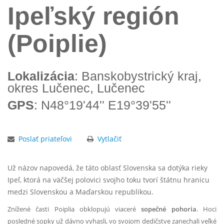
Ipeľský región
(Poiplie)
Lokalizácia
: Banskobystrický kraj,
okres Lučenec, Lučenec
GPS
: N48°19'44'' E19°39'55''
Poslať priateľovi
Vytlačiť
Už názov napovedá, že táto oblasť Slovenska sa dotýka rieky
Ipeľ, ktorá na väčšej polovici svojho toku tvorí štátnu hranicu
medzi Slovenskou a Maďarskou republikou.
Znížené časti Poiplia obklopujú viaceré
sopečné pohoria
. Hoci
posledné sopky už dávno vyhasli, vo svojom dedičstve zanechali veľké