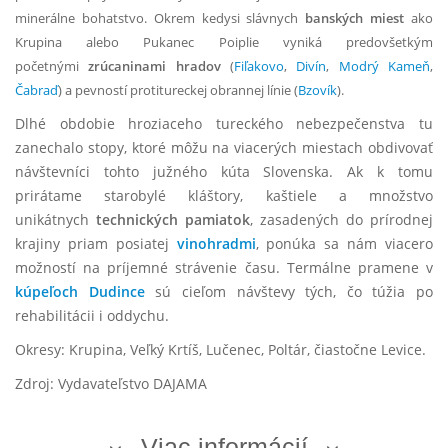
minerálne bohatstvo. Okrem kedysi slávnych
banských miest
ako
Krupina alebo Pukanec Poiplie vyniká predovšetkým
početnými
zrúcaninami hradov
(
Fiľakovo
,
Divín
,
Modrý Kameň
,
Čabraď
) a pevností protitureckej obrannej línie (
Bzovík
).
Dlhé obdobie hroziaceho tureckého nebezpečenstva tu
zanechalo stopy, ktoré môžu na viacerých miestach obdivovať
návštevníci tohto južného kúta Slovenska. Ak k tomu
prirátame starobylé kláštory, kaštiele a množstvo
unikátnych
technických pamiatok
, zasadených do prírodnej
krajiny priam posiatej
vinohradmi
, ponúka sa nám viacero
možností na príjemné strávenie času. Termálne pramene v
kúpeľoch Dudince
sú cieľom návštevy tých, čo túžia po
rehabilitácii i oddychu.
Okresy: Krupina, Veľký Krtíš, Lučenec, Poltár, čiastočne Levice.
Zdroj: Vydavateľstvo DAJAMA
Viac informácií