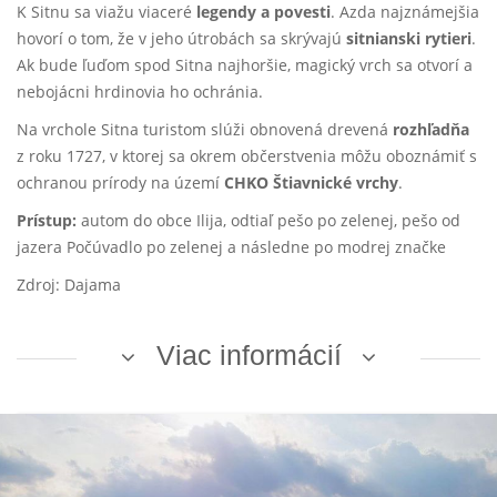
K Sitnu sa viažu viaceré
legendy a povesti
. Azda najznámejšia
hovorí o tom, že v jeho útrobách sa skrývajú
sitnianski rytieri
.
Ak bude ľuďom spod Sitna najhoršie, magický vrch sa otvorí a
nebojácni hrdinovia ho ochránia.
Na vrchole Sitna turistom slúži obnovená drevená
rozhľadňa
z roku 1727, v ktorej sa okrem občerstvenia môžu oboznámiť s
ochranou prírody na území
CHKO Štiavnické vrchy
.
Prístup:
autom do obce Ilija, odtiaľ pešo po zelenej, pešo od
jazera Počúvadlo po zelenej a následne po modrej značke
Zdroj: Dajama
Viac informácií