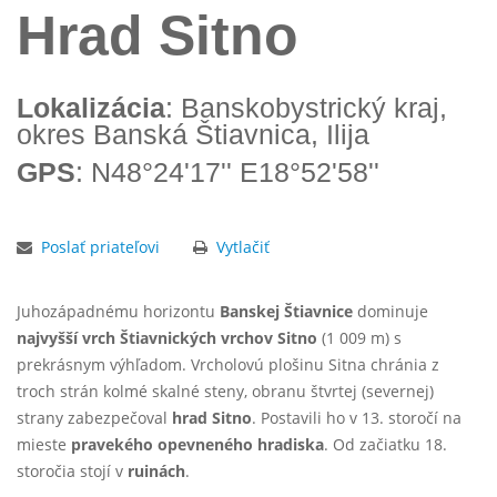
Hrad Sitno
Lokalizácia
: Banskobystrický kraj,
okres Banská Štiavnica, Ilija
GPS
: N48°24'17'' E18°52'58''
Poslať priateľovi
Vytlačiť
Juhozápadnému horizontu
Banskej Štiavnice
dominuje
najvyšší vrch Štiavnických vrchov Sitno
(1 009 m) s
prekrásnym výhľadom. Vrcholovú plošinu Sitna chránia z
troch strán kolmé skalné steny, obranu štvrtej (severnej)
strany zabezpečoval
hrad Sitno
. Postavili ho v 13. storočí na
mieste
pravekého opevneného hradiska
. Od začiatku 18.
storočia stojí v
ruinách
.