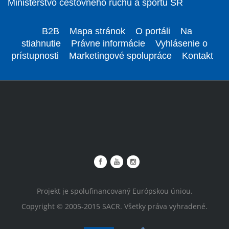
Ministerstvo cestovného ruchu a športu SR
B2B
Mapa stránok
O portáli
Na
stiahnutie
Právne informácie
Vyhlásenie o
prístupnosti
Marketingové spolupráce
Kontakt
Projekt je spolufinancovaný Európskou úniou.
Copyright © 2005-2015 SACR. Všetky práva vyhradené.