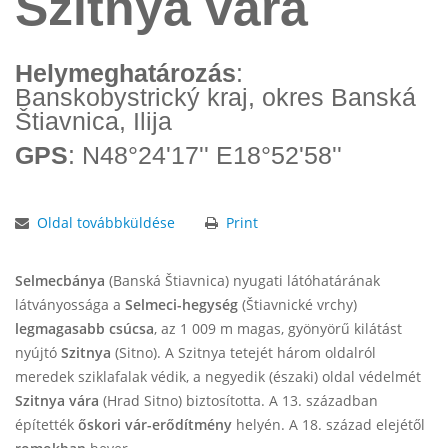
Szitnya vára
Helymeghatározás
:
Banskobystrický kraj, okres Banská
Štiavnica, Ilija
GPS
: N48°24'17'' E18°52'58''
Oldal továbbküldése
Print
Selmecbánya
(Banská Štiavnica) nyugati látóhatárának
látványossága a
Selmeci-hegység
(Štiavnické vrchy)
legmagasabb csúcsa
, az 1 009 m magas, gyönyörű kilátást
nyújtó
Szitnya
(Sitno). A Szitnya tetejét három oldalról
meredek sziklafalak védik, a negyedik (északi) oldal védelmét
Szitnya vára
(Hrad Sitno)
biztosította. A 13. században
építették
őskori vár-erődítmény
helyén. A 18. század elejétől