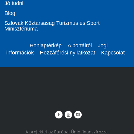
Jó tudni
Blog
Szlovák Köztársaság Turizmus és Sport
Minisztériuma
Honlaptérkép
A portálról
Jogi
információk
Hozzáférési nyilatkozat
Kapcsolat
A projektet az Európai Únió finanszírozza.