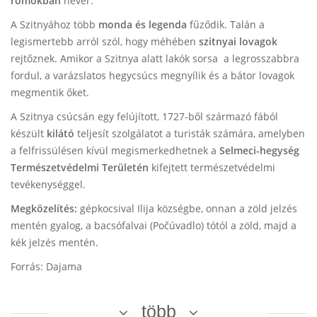
romokban
hever.
A Szitnyához több
monda és legenda
fűződik. Talán a
legismertebb arról szól, hogy méhében
szitnyai lovagok
rejtőznek. Amikor a Szitnya alatt lakók sorsa a legrosszabbra
fordul, a varázslatos hegycsúcs megnyílik és a bátor lovagok
megmentik őket.
A Szitnya csúcsán egy felújított, 1727-ből származó fából
készült
kilátó
teljesít szolgálatot a turisták számára, amelyben
a felfrissülésen kívül megismerkedhetnek a
Selmeci-hegység
Természetvédelmi
Területén
kifejtett természetvédelmi
tevékenységgel.
Megközelítés:
gépkocsival Ilija községbe, onnan a zöld jelzés
mentén gyalog, a bacsófalvai (Počúvadlo) tótól a zöld, majd a
kék jelzés mentén.
Forrás: Dajama
több