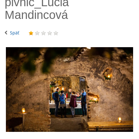
pivnic_Lucia
Mandincová
Späť