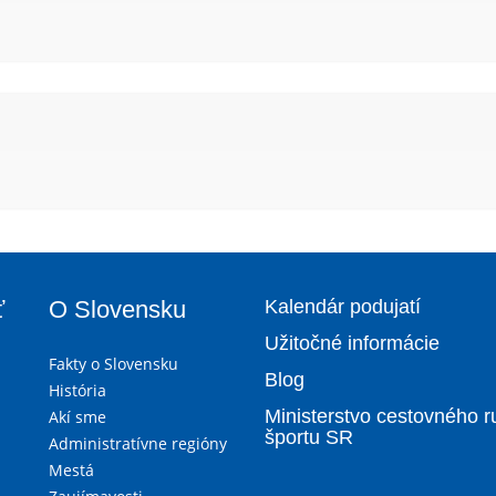
ť
O Slovensku
Kalendár podujatí
Užitočné informácie
Fakty o Slovensku
Blog
História
Ministerstvo cestovného r
Akí sme
športu SR
Administratívne regióny
Mestá