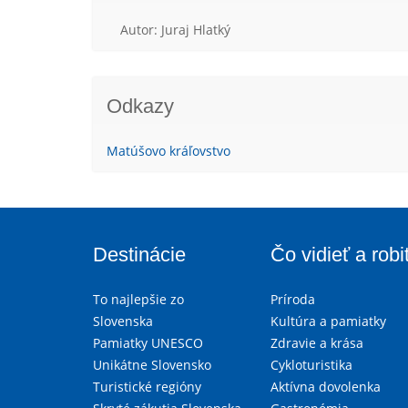
Autor: Juraj Hlatký
Odkazy
Matúšovo kráľovstvo
Destinácie
Čo vidieť a robi
To najlepšie zo
Príroda
Slovenska
Kultúra a pamiatky
Pamiatky UNESCO
Zdravie a krása
Unikátne Slovensko
Cykloturistika
Turistické regióny
Aktívna dovolenka