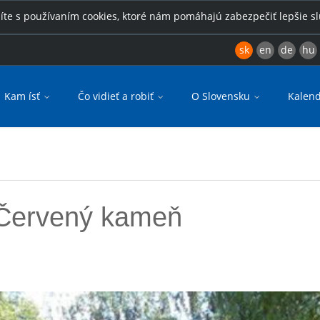
íte s používaním cookies, ktoré nám pomáhajú zabezpečiť lepšie s
sk
en
de
hu
Kam ísť
Čo vidieť a robiť
O Slovensku
Kalend
 Červený kameň