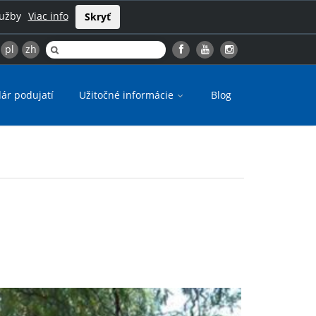
lužby
Viac info
Skryť
pl
zh
ár podujatí
Užitočné informácie
Blog