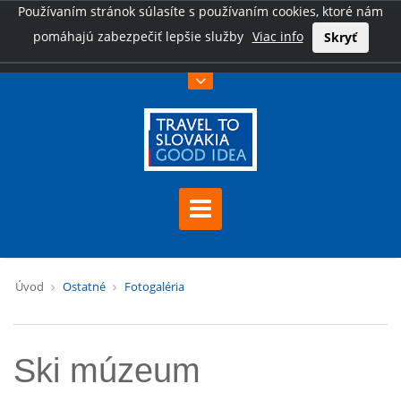
Používaním stránok súlasíte s používaním cookies, ktoré nám
pomáhajú zabezpečiť lepšie služby
Viac info
Skryť
Úvod
Ostatné
Fotogaléria
Ski múzeum