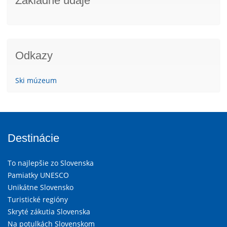
Základné údaje
Odkazy
Ski múzeum
Destinácie
To najlepšie zo Slovenska
Pamiatky UNESCO
Unikátne Slovensko
Turistické regióny
Skryté zákutia Slovenska
Na potulkách Slovenskom