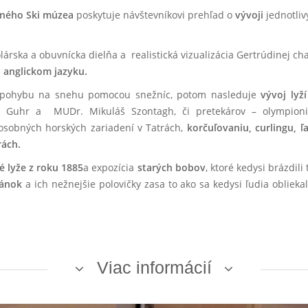
mného Ski múzea
poskytuje návštevníkovi prehľad o
vývoji
jednotli
lárska a obuvnícka dielňa a realistická vizualizácia Gertrúdinej ch
 anglickom jazyku.
om pohybu na snehu pomocou snežníc, potom nasleduje
vývoj lyž
 Guhr a MUDr. Mikuláš Szontagh, či pretekárov – olympionik
 osobných horských zariadení v Tatrách,
korčuľovaniu, curlingu,
rách.
é lyže z roku 1885
a expozícia
starých bobov
, ktoré kedysi brázdil
pánok
a ich nežnejšie polovičky zasa to ako sa kedysi ľudia obliekal
Viac informácií