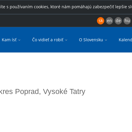
íte s používaním cookies, ktoré nám pomáhajú zabezpečiť lepšie s
sk
en
de
hu
Kam ísť
Čo vidieť a robiť
O Slovensku
Kalend
okres Poprad, Vysoké Tatry