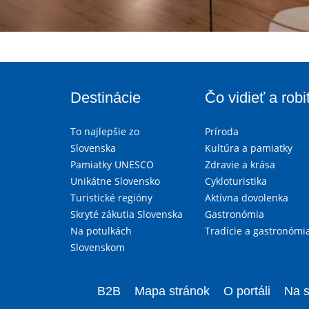
Destinácie
Čo vidieť a robi
To najlepšie zo
Príroda
Slovenska
Kultúra a pamiatky
Pamiatky UNESCO
Zdravie a krása
Unikátne Slovensko
Cykloturistika
Turistické regióny
Aktívna dovolenka
Skryté zákutia Slovenska
Gastronómia
Na potulkách
Tradície a gastronómi
Slovenskom
B2B
Mapa stránok
O portáli
Na s