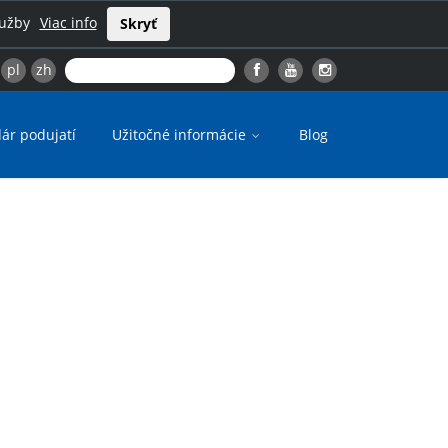
lužby
Viac info
Skryť
pl
zh
ár podujatí
Užitočné informácie
Blog