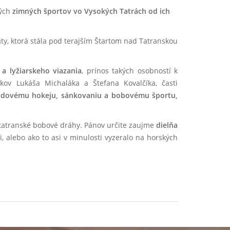
vých
zimných športov vo Vysokých Tatrách od ich
aty, ktorá stála pod terajším Štartom nad Tatranskou
í a lyžiarskeho viazania
, prínos takých osobností k
ov Lukáša Michaláka a Štefana Kovalčíka, časti
 ľadovému hokeju, sánkovaniu a bobovému športu,
i tatranské bobové dráhy. Pánov určite zaujme
dielňa
i, alebo ako to asi v minulosti vyzeralo na horských