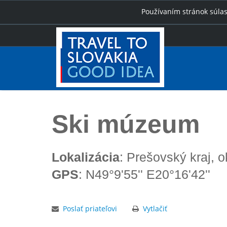
Používaním stránok súlas
Úvod
Ski múzeum
Ski múzeum
Lokalizácia
: Prešovský kraj, 
GPS
: N49°9'55'' E20°16'42''
Poslať priateľovi
Vytlačiť