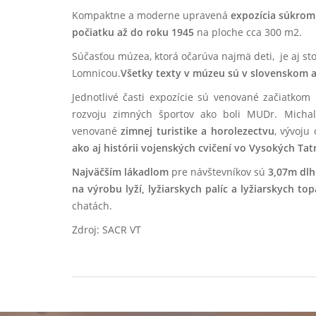
Kompaktne a moderne upravená
expozícia súkro
počiatku až do roku 1945
na ploche cca 300 m2.
Súčasťou múzea, ktorá očarúva najmä deti, je aj sto
Lomnicou.
Všetky texty v múzeu sú v slovenskom a
Jednotlivé časti expozície sú venované začiatk
rozvoju zimných športov ako boli MUDr. Michal
venované
zimnej turistike a horolezectvu
, vývoju
ako aj histórii vojenských cvičení vo Vysokých Tat
Najväčším lákadlom
pre návštevníkov sú
3,07m dlh
na výrobu lyží, lyžiarskych palíc a lyžiarskych to
chatách.
Zdroj: SACR VT