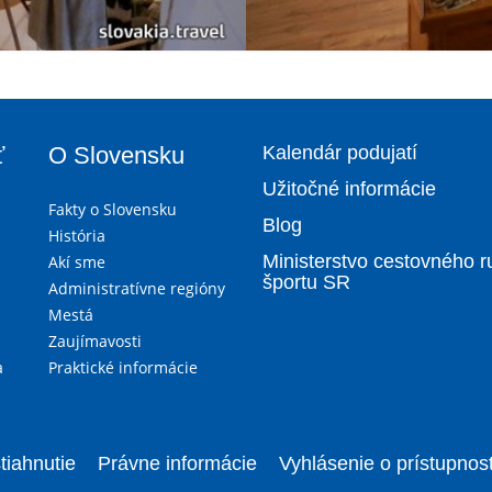
ť
O Slovensku
Kalendár podujatí
Užitočné informácie
Fakty o Slovensku
Blog
História
Ministerstvo cestovného r
Akí sme
športu SR
Administratívne regióny
Mestá
Zaujímavosti
a
Praktické informácie
tiahnutie
Právne informácie
Vyhlásenie o prístupnost