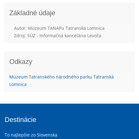
Základné údaje
Autor: Múzeum TANAPu Tatranská Lomnica
Zdroj: SÚZ - Informačná kancelária Levoča
Odkazy
Múzeum Tatranského národného parku Tatranská
Lomnica
Destinácie
To najlepšie zo Slovenska