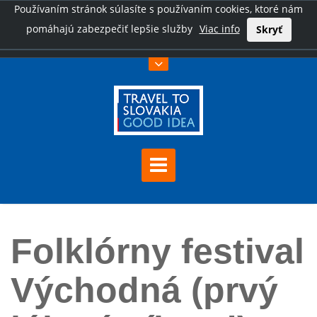
Používaním stránok súlasíte s používaním cookies, ktoré nám
pomáhajú zabezpečiť lepšie služby
Viac info
Skryť
Úvod
Folklórny festival Východná (prvý júlový víkend)
Folklórny festival
Východná (prvý