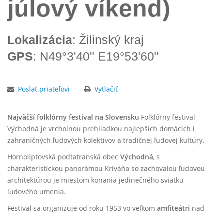
júlový víkend)
Lokalizácia
: Žilinský kraj
GPS
: N49°3'40'' E19°53'60''
Poslať priateľovi
Vytlačiť
Najväčší folklórny festival na Slovensku
Folklórny festival
Východná je vrcholnou prehliadkou najlepších domácich i
zahraničných ľudových kolektívov a tradičnej ľudovej kultúry.
Hornoliptovská podtatranská obec
Východná
, s
charakteristickou panorámou Kriváňa so zachovalou ľudovou
architektúrou je miestom konania jedinečného sviatku
ľudového umenia.
Festival sa organizuje od roku 1953 vo veľkom
amfiteátri
nad