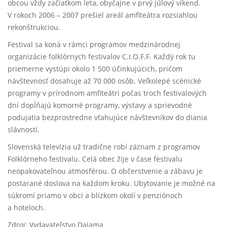
obcou vždy začiatkom leta, obyčajne v prvý júlový víkend.
V rokoch 2006 – 2007 prešiel areál amfiteátra rozsiahlou
rekonštrukciou.
Festival sa koná v rámci programov medzinárodnej
organizácie folklórnych festivalov C.I.O.F.F. Každý rok tu
priemerne vystúpi okolo 1 500 účinkujúcich, pričom
návštevnosť dosahuje až 70 000 osôb. Veľkolepé scénické
programy v prírodnom amfiteátri počas troch festivalových
dní dopĺňajú komorné programy, výstavy a sprievodné
podujatia bezprostredne vťahujúce návštevníkov do diania
slávností.
Slovenská televízia už tradične robí záznam z programov
Folklórneho festivalu. Celá obec žije v čase festivalu
neopakovateľnou atmosférou. O občerstvenie a zábavu je
postarané doslova na každom kroku. Ubytovanie je možné na
súkromí priamo v obci a blízkom okolí v penziónoch
a hoteloch.
Zdroj: Vydavateľstvo Dajama