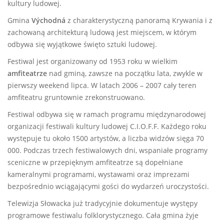
kultury ludowej.
Gmina
Východná
z charakterystyczną panoramą Krywania i z
zachowaną architekturą ludową jest miejscem, w którym
odbywa się wyjątkowe święto sztuki ludowej.
Festiwal jest organizowany od 1953 roku w wielkim
amfiteatrze
nad gminą, zawsze na początku lata, zwykle w
pierwszy weekend lipca. W latach 2006 – 2007 cały teren
amfiteatru gruntownie zrekonstruowano.
Festiwal odbywa się w ramach programu międzynarodowej
organizacji festiwali kultury ludowej C.I.O.F.F. Każdego roku
występuje tu około 1500 artystów, a liczba widzów sięga 70
000. Podczas trzech festiwalowych dni, wspaniałe programy
sceniczne w przepięknym amfiteatrze są dopełniane
kameralnymi programami, wystawami oraz imprezami
bezpośrednio wciągającymi gości do wydarzeń uroczystości.
Telewizja Słowacka już tradycyjnie dokumentuje występy
programowe festiwalu folklorystycznego. Cała gmina żyje