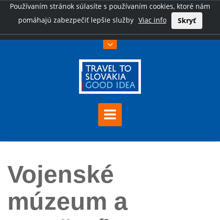
Používaním stránok súlasíte s používaním cookies, ktoré nám
pomáhajú zabezpečiť lepšie služby
Viac info
Skryť
Úvod
Vojenské múzeum a Pamätník sovietskej armády vo Svidníku
Vojenské
múzeum a