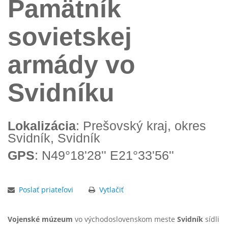
Pamätník
sovietskej
armády vo
Svidníku
Lokalizácia
: Prešovský kraj, okres
Svidník, Svidník
GPS
: N49°18'28'' E21°33'56''
Poslať priateľovi
Vytlačiť
Vojenské múzeum
vo východoslovenskom meste
Svidník
sídli