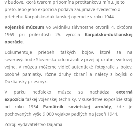
v budove, ktorá tvarom pripomína protitankovú mínu. Je to
preto, lebo jeho expozícia podáva zaujímavé svedectvo o
priebehu Karpatsko-duklianskej operácie v roku 1944.
Vojenské múzeum
vo Svidníku slávnostne otvorili 4. októbra
1969 pri príležitosti 25. výročia
Karpatsko-duklianskej
operácie
.
Dokumentuje priebeh ťažkých bojov, ktoré sa na
severovýchode Slovenska odohrávali v prvej aj druhej svetovej
vojne. V múzeu môžeme vidieť autentické fotografie z bojov,
osobné pamiatky, rôzne druhy zbraní a nálezy z bojísk o
Dukliansky priesmyk.
V parku neďaleko múzea sa nachádza
externá
expozícia
ťažkej vojenskej techniky. V susedstve expozície stojí
od roku 1954
Pamätník sovietskej armády
, kde je
pochovaných vyše 9 000 vojakov padlých na jeseň 1944.
Zdroj: Vydavateľstvo Dajama