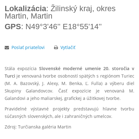
Lokalizácia
: Žilinský kraj, okres
Martin, Martin
GPS
: N49°3'46'' E18°55'14''
Poslať priateľovi
Vytlačiť
Stála expozícia
Slovenské moderné umenie 20. storočia v
Turci
je venovaná tvorbe osobností spätých s regiónom Turiec
(M. A. Bazovský, J. Alexy, M. Benka, Ľ. Fulla) a výberu diel
Skupiny Galandovcov. Časť expozície je venovaná M.
Galandovi a jeho maliarskej, grafickej a úžitkovej tvorbe.
Pravidelné výstavné projekty predstavujú hlavne tvorbu
súčasných slovenských, ale i zahraničných umelcov.
Zdroj: Turčianska galéria Martin