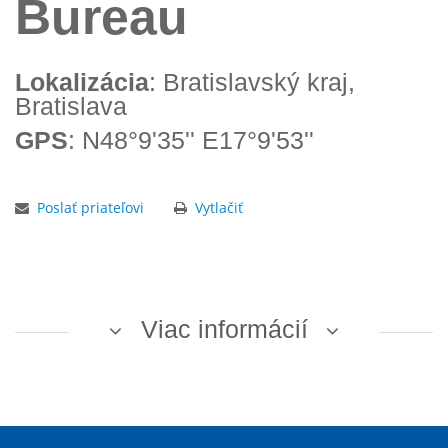
Bureau
Lokalizácia
: Bratislavský kraj,
Bratislava
GPS
: N48°9'35'' E17°9'53''
Poslať priateľovi
Vytlačiť
Viac informácií