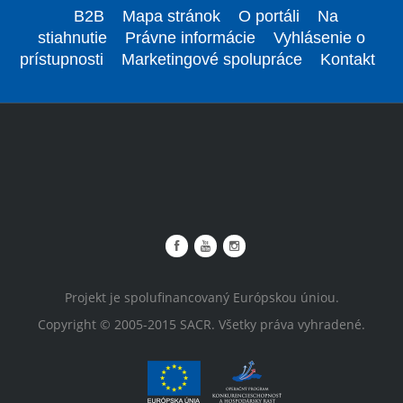
B2B
Mapa stránok
O portáli
Na
stiahnutie
Právne informácie
Vyhlásenie o
prístupnosti
Marketingové spolupráce
Kontakt
Projekt je spolufinancovaný Európskou úniou.
Copyright © 2005-2015 SACR. Všetky práva vyhradené.