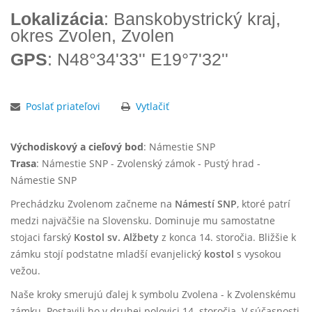
Lokalizácia
: Banskobystrický kraj,
okres Zvolen, Zvolen
GPS
: N48°34'33'' E19°7'32''
Poslať priateľovi
Vytlačiť
Východiskový a cieľový bod
: Námestie SNP
Trasa
: Námestie SNP - Zvolenský zámok - Pustý hrad -
Námestie SNP
Prechádzku Zvolenom začneme na
Námestí SNP
, ktoré patrí
medzi najväčšie na Slovensku. Dominuje mu samostatne
stojaci farský
Kostol sv. Alžbety
z konca 14. storočia. Bližšie k
zámku stojí podstatne mladší evanjelický
kostol
s vysokou
vežou.
Naše kroky smerujú ďalej k symbolu Zvolena - k Zvolenskému
zámku. Postavili ho v druhej polovici 14. storočia. V súčasnosti